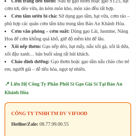
Cơm trắng dẻo thơm:
Nấu từ gạo thơm hoặc gạo ST25, hạt
cơm tơi, dẻo vừa, ăn kèm món kho, món xào đều rất hợp.
Cơm tấm sườn bì chả:
Sử dụng gạo tấm, hạt vừa, cơm ráo –
phù hợp các quán cơm tấm khu trung tâm Bảo An Khánh Hòa.
Cơm văn phòng – cơm suất:
Dùng gạo Lài, Jasmine, Nàng
Hoa để cơm không quá khô, giữ độ mềm khi để lâu.
Xôi nếp thơm:
Gạo nếp dẻo, hạt mẩy, nấu xôi gà, xôi lá dứa,
xôi đậu xanh… bán buổi sáng rất hút khách.
Cháo dinh dưỡng:
Gạo thơm hoặc gạo tấm nấu cháo cho trẻ
em, người già – dễ tiêu hóa, ngọt tự nhiên.
📍 Liên Hệ Công Ty Phân Phối Sỉ Gạo Giá Sỉ Tại Bảo An
Khánh Hòa
CÔNG TY TNHH TM DV VIFOOD
Hotline/Zalo:
08.77.99.00.55