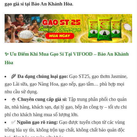
gạo giá sỉ tại Bảo An Khánh Hòa
.
✨ Ưu Điểm Khi Mua Gạo Sỉ Tại VIFOOD – Bảo An Khánh
Hòa
🌾
Đa dạng chủng loại gạo:
Gạo ST25, gạo thơm Jasmine,
gạo Lài sữa, gạo Nàng Hoa, gạo nếp, gạo tấm… phù hợp mọi
nhu cầu sử dụng.
🍚
Chuyên cung cấp giá sỉ:
Tập trung phân phối cho quán
ăn, nhà hàng, khách sạn, đại lý gạo, bếp ăn công ty – tối ưu chi
phí cho khách hàng mua số lượng lớn.
✅
Nguồn gạo rõ ràng:
Gạo được tuyển chọn từ các vùng
trồng lúa uy tín, không trộn tạp chất, không chất bảo quản độc