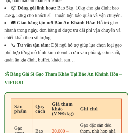
hại, đảm bảo an toàn sức khỏe.
📦
Đóng gói linh hoạt:
Bao 5kg, 10kg cho gia đình; bao
25kg, 50kg cho khách sỉ – thuận tiện bảo quản và vận chuyển.
🚚
Giao hàng tận nơi Bảo An Khánh Hòa:
Hỗ trợ giao
nhanh trong ngày, đơn hàng sỉ được ưu đãi phí vận chuyển và
chiết khấu theo số lượng.
📞
Tư vấn tận tâm:
Đội ngũ hỗ trợ giúp lựa chọn loại gạo
phù hợp từng mô hình kinh doanh: cơm văn phòng, cơm suất,
quán ăn gia đình, buffet, khách sạn…
💰 Bảng Giá Sỉ Gạo Tham Khảo Tại Bảo An Khánh Hòa –
VIFOOD
Giá tham
Sản
Quy
khảo
Ghi chú
phẩm
cách
(VNĐ/kg)
Gạo đặc sản dẻo,
Gạo
Bao
30.000 –
thơm, phù hợp nhà