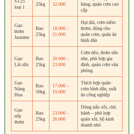
ST25
25kg
32.000
hàng, quán cơm cao
loại 1
cấp
Hạt dài, cơm mềm
Gạo
Bao
18.000 –
thơm, dùng cho
thơm
25kg
21.000
quán cơm, quán ăn
Jasmine
bình dân
Cơm dẻo, thơm sữa
Gạo
Bao
20.000 –
nhẹ, phù hợp gia
Lài sữa
25kg
23.000
đình, quán cơm văn
phòng
Gạo
Thích hợp quán
Bao
17.000 –
Nàng
cơm bình dân, suất
50kg
19.000
Hoa
ăn công nghiệp
Dùng nấu xôi, chè,
Gạo
Bao
23.000 –
bánh – phù hợp
nếp
25kg
26.000
quán xôi, hộ kinh
thơm
doanh nhỏ