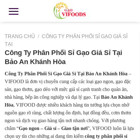
TRANG CHỦ
/
CÔNG TY PHÂN PHỐI SỈ GẠO GIÁ SỈ
TẠI
Công Ty Phân Phối Sỉ Gạo Giá Sỉ Tại
Bảo An Khánh Hòa
Công Ty Phân Phối Sỉ Gạo Giá Sỉ Tại Bảo An Khánh Hòa
–
VIFOOD là đơn vị chuyên cung cấp các loại gạo ngon, gạo đặc
sản, gạo thơm, gạo dẻo với mức giá sỉ cạnh tranh cho quán ăn,
nhà hàng, bếp ăn công nghiệp và đại lý gạo. Tại
Bảo An Khánh
Hòa
, VIFOOD được nhiều khách hàng tin tưởng lựa chọn nhờ
nguồn gạo rõ ràng, chất lượng ổn định, hạt đồng đều, cơm thơm
ngon và dịch vụ giao hàng tận nơi nhanh chóng. Với phương
châm “
Gạo ngon – Giá sỉ – Giao tận nơi
”, VIFOOD luôn là lựa
chọn uy tín cho những ai đang tìm kiếm
công ty phân phối sỉ