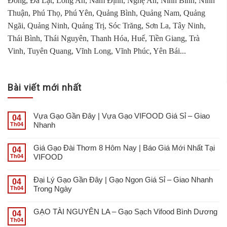
Đồng, Đà Lạt, Long An, Nam Định, Nghệ An, Ninh Bình, Ninh
Thuận, Phú Thọ, Phú Yên, Quảng Bình, Quảng Nam, Quảng
Ngãi, Quảng Ninh, Quảng Trị, Sóc Trăng, Sơn La, Tây Ninh,
Thái Bình, Thái Nguyên, Thanh Hóa, Huế, Tiền Giang, Trà
Vinh, Tuyên Quang, Vĩnh Long, Vĩnh Phúc, Yên Bái...
Bài viết mới nhất
Vựa Gạo Gần Đây | Vựa Gạo VIFOOD Giá Sỉ – Giao
04
Nhanh
Th04
Giá Gạo Đài Thơm 8 Hôm Nay | Báo Giá Mới Nhất Tại
04
VIFOOD
Th04
Đại Lý Gạo Gần Đây | Gạo Ngon Giá Sỉ – Giao Nhanh
04
Trong Ngày
Th04
GẠO TÀI NGUYÊN LA – Gạo Sạch Vifood Bình Dương
04
Th04