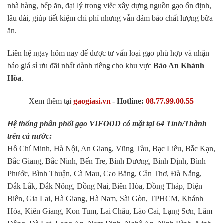
nhà hàng, bếp ăn, đại lý trong việc xây dựng nguồn gạo ổn định,
lâu dài, giúp tiết kiệm chi phí nhưng vẫn đảm bảo chất lượng bữa
ăn.
Liên hệ ngay hôm nay để được tư vấn loại gạo phù hợp và nhận
báo giá sỉ ưu đãi nhất dành riêng cho khu vực
Bảo An Khánh
Hòa
.
Xem thêm tại
gaogiasi.vn
-
Hotline:
08.77.99.00.55
Hệ thống phân phối gạo VIFOOD có mặt tại 64 Tỉnh/Thành
trên cả nước:
Hồ Chí Minh, Hà Nội, An Giang, Vũng Tàu, Bạc Liêu, Bắc Kạn,
Bắc Giang, Bắc Ninh, Bến Tre, Bình Dương, Bình Định, Bình
Phước, Bình Thuận, Cà Mau, Cao Bằng, Cần Thơ, Đà Nẵng,
Đắk Lắk, Đắk Nông, Đồng Nai, Biên Hòa, Đồng Tháp, Điện
Biên, Gia Lai, Hà Giang, Hà Nam, Sài Gòn, TPHCM, Khánh
Hòa, Kiên Giang, Kon Tum, Lai Châu, Lào Cai, Lạng Sơn, Lâm