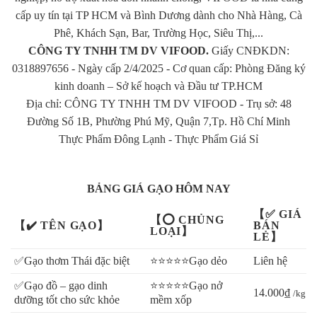
thơm lôi cuốn, độ dẻo mềm chỉ có thể tìm thấy khi giống lúa
cấp uy tín tại TP HCM và Bình Dương dành cho Nhà Hàng, Cà
Nàng Thơm này được trồng đúng trên vùng đất Mỹ Lệ. Những
Phê, Khách Sạn, Bar, Trường Học, Siêu Thị,...
nơi khác cũng có thể trồng giống lúa này. Tuy nhiên, hương thơm
CÔNG TY TNHH TM DV VIFOOD.
Giấy CNĐKDN:
và đặc tính không được đặc trưng như giống nguyên bản.
0318897656 - Ngày cấp 2/4/2025 - Cơ quan cấp: Phòng Đăng ký
kinh doanh – Sở kế hoạch và Đầu tư TP.HCM
Đặc tính của gạo Nàng Hương Chợ Đào
Địa chỉ: CÔNG TY TNHH TM DV VIFOOD - Trụ sở: 48
Gạo Nàng Hương
có hạt thon dài, mềm và dẻo cơm. Gạo có
Đường Số 1B, Phường Phú Mỹ, Quận 7,Tp. Hồ Chí Minh
màu trắng đục, nhìn sau vào bên trong sẽ có màu hạt lựu hồng
Thực Phẩm Đông Lạnh
-
Thực Phẩm Giá Sỉ
hồng. Khi vừa nấu chín, mùi hương đặc trưng lan tỏa khắp gian
bếp khiến ai đi ngang qua cũng vô cùng thích thú. Hạt cơm rời,
xốp và không dính chụm vào nhau, dễ nấu như bao loại gạo thơm
BẢNG GIÁ GẠO HÔM NAY
khác.
【✅ GIÁ
【⭕ CHỦNG
【✔️ TÊN GẠO】
BÁN
LOẠI】
Đặc biệt, gạo lúc vừa gặt xong sau mùa vụ và mang đi chà sẽ có
LẺ】
một lớp cám. Nhìn bên ngoài hơi bóng nhẹ, khi chụm tay hốt gạo
✅Gạo thơm Thái đặc biệt
⭐⭐⭐⭐⭐Gạo dẻo
Liên hệ
vào bao để dễ bảo quản sẽ thấy lớp cám trắng đục đọng rõ trên
tay.
Gạo Nàng Hương
vẫn giữ nguyên mùi thơm ban đầu cho dù
✅Gạo đồ – gạo dinh
⭐⭐⭐⭐⭐Gạo nở
14.000₫
/kg
dưỡng tốt cho sức khỏe
mềm xốp
bạn có cho vào túi đựng nhiều tháng đi chăng nữa.