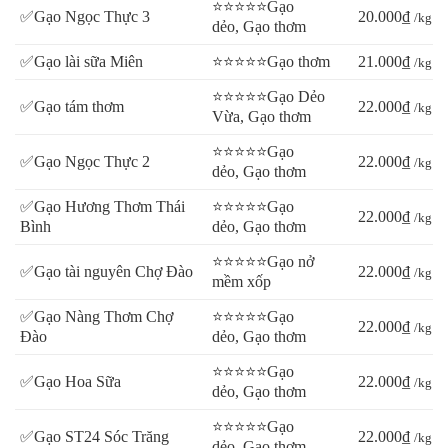
⭐⭐⭐⭐⭐Gạo
có giấy phép đầy đủ khi đưa đến cung ứng người tiêu dùng.
✅Gạo Ngọc Thực 3
20.000₫
/kg
dẻo, Gạo thơm
✅Gạo lài sữa Miên
⭐⭐⭐⭐⭐Gạo thơm
21.000₫
/kg
Quyền lợi khi mua hàng tại Kho Gạo Vifoods
⭐⭐⭐⭐⭐Gạo Dẻo
✅Gạo tám thơm
22.000₫
/kg
Vừa, Gạo thơm
- Hỗ trợ giao hàng tận nơi đến tận tay cho quý khách hàng
- Gạo sạch, an toàn hợp vệ sinh theo chỉ số: BRC, HACCP
⭐⭐⭐⭐⭐Gạo
✅Gạo Ngọc Thực 2
22.000₫
/kg
dẻo, Gạo thơm
- Sản phẩm KHÔNG dư lượng thuốc trừ sâu
- KHÔNG pha lẫn tạp chất
✅Gạo Hương Thơm Thái
⭐⭐⭐⭐⭐Gạo
22.000₫
/kg
- KHÔNG tẩm hương vị tạo mùi hương cho hạt gạo.
Bình
dẻo, Gạo thơm
- Nhà máy sản xuất theo dây chuyền khép kín hiện đại
⭐⭐⭐⭐⭐Gạo nở
✅Gạo tài nguyên Chợ Đào
22.000₫
- Giá hợp lý không thông qua khâu trung gian
/kg
mềm xốp
- Hỗ trợ đóng gói bao bì cho các mạnh thường quân mua gạo làm
✅Gạo Nàng Thơm Chợ
⭐⭐⭐⭐⭐Gạo
từ thiện
22.000₫
/kg
Đào
dẻo, Gạo thơm
- Nhân viên tư vấn nhiệt tình 24/7
⭐⭐⭐⭐⭐Gạo
- Mô hình hợp tác theo tiêu chí đôi bên cùng có lợi
✅Gạo Hoa Sữa
22.000₫
/kg
dẻo, Gạo thơm
- Hỗ trợ đại lý lâu năm chọn xu hướng phát triển theo nhu cầu
khách hàng
⭐⭐⭐⭐⭐Gạo
✅Gạo ST24 Sóc Trăng
22.000₫
/kg
dẻo, Gạo thơm