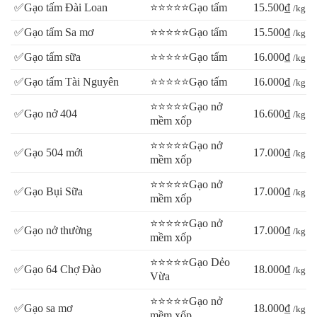
✅Gạo tấm Đài Loan
⭐⭐⭐⭐⭐Gạo tấm
15.500₫
/kg
Cách bảo quản và cách nấu gạo nàng Hương
✅Gạo tấm Sa mơ
⭐⭐⭐⭐⭐Gạo tấm
15.500₫
/kg
✅Gạo tấm sữa
⭐⭐⭐⭐⭐Gạo tấm
16.000₫
/kg
Cách bảo quản
✅Gạo tấm Tài Nguyên
⭐⭐⭐⭐⭐Gạo tấm
16.000₫
/kg
- Để giữ được hương vị vốn có của
gạo nàng hương chợ Đào
⭐⭐⭐⭐⭐Gạo nở
thì cách bảo quản cũng như cách nấu rất quan trọng.
✅Gạo nở 404
16.600₫
/kg
mềm xốp
- Cũng như những loại gạo thông thường, để giữ cho gạo được
⭐⭐⭐⭐⭐Gạo nở
✅Gạo 504 mới
17.000₫
/kg
mềm xốp
lâu trong quá trình sử dụng, chúng ta cần giữ chúng ở những nơi
khô ráo và thoáng mát, tránh nơi ẩm ướt hay nắng gắt làm ảnh
⭐⭐⭐⭐⭐Gạo nở
✅Gạo Bụi Sữa
17.000₫
/kg
hưởng chất lượng hạt gạo.
mềm xốp
⭐⭐⭐⭐⭐Gạo nở
- Bên cạnh đó, khi mua gạo về cần để trong chum vại hoặc thùng
✅Gạo nở thường
17.000₫
/kg
mềm xốp
nhựa kín để tránh sự xâm nhập của mối mọt hay côn trùng làm
⭐⭐⭐⭐⭐Gạo Dẻo
mất vệ sinh khi sử dụng gạo.
✅Gạo 64 Chợ Đào
18.000₫
/kg
Vừa
⭐⭐⭐⭐⭐Gạo nở
✅Gạo sa mơ
18.000₫
/kg
Cách nấu gạo nàng hương
mềm xốp