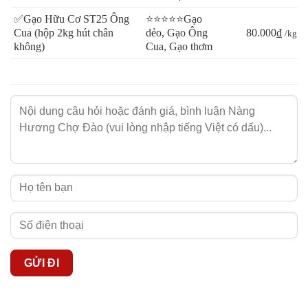
✅Gạo Hữu Cơ ST25 Ông
⭐⭐⭐⭐⭐Gạo
Cua (hộp 2kg hút chân
dẻo, Gạo Ông
80.000₫
/kg
không)
Cua, Gạo thơm