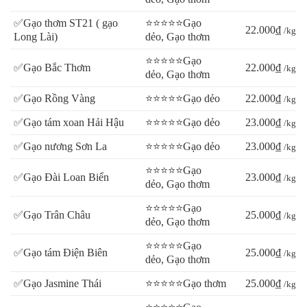
- Tư vấn mở đại lý nếu quý khách lần đầu kinh doanh.
✅Gạo thơm ST21 ( gạo
⭐⭐⭐⭐⭐Gạo
22.000₫
/kg
Long Lài)
dẻo, Gạo thơm
⭐⭐⭐⭐⭐Gạo
✅Gạo Bắc Thơm
22.000₫
/kg
dẻo, Gạo thơm
✅Gạo Rồng Vàng
⭐⭐⭐⭐⭐Gạo dẻo
22.000₫
/kg
✅Gạo tám xoan Hải Hậu
⭐⭐⭐⭐⭐Gạo dẻo
23.000₫
/kg
✅Gạo nương Sơn La
⭐⭐⭐⭐⭐Gạo dẻo
23.000₫
/kg
⭐⭐⭐⭐⭐Gạo
✅Gạo Đài Loan Biển
23.000₫
/kg
dẻo, Gạo thơm
⭐⭐⭐⭐⭐Gạo
✅Gạo Trân Châu
25.000₫
/kg
dẻo, Gạo thơm
⭐⭐⭐⭐⭐Gạo
✅Gạo tám Điện Biên
25.000₫
/kg
dẻo, Gạo thơm
✅Gạo Jasmine Thái
⭐⭐⭐⭐⭐Gạo thơm
25.000₫
/kg