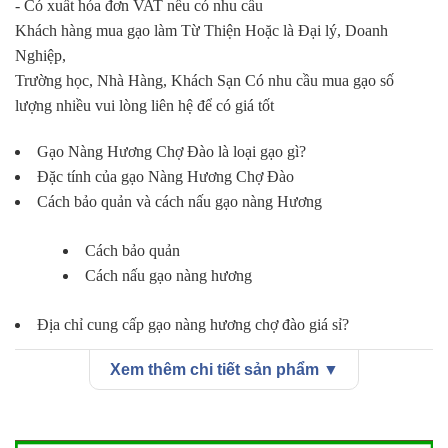
- Có xuất hóa đơn VAT nếu có nhu cầu
Khách hàng mua gạo làm Từ Thiện Hoặc là Đại lý, Doanh
Nghiệp,
Trường học, Nhà Hàng, Khách Sạn Có nhu cầu mua gạo số
lượng nhiều vui lòng liên hệ để có giá tốt
Gạo Nàng Hương Chợ Đào là loại gạo gì?
Đặc tính của gạo Nàng Hương Chợ Đào
Cách bảo quản và cách nấu gạo nàng Hương
Cách bảo quản
Cách nấu gạo nàng hương
Địa chỉ cung cấp gạo nàng hương chợ đào giá sỉ?
Xem thêm chi tiết sản phẩm ▼
Quyền lợi khi mua hàng tại Kho Gạo Thành Tâm
Nhắc đến đặc sản của vùng đất Mỹ Lệ, huyện Cần Đước, tỉnh
Long An người ta thường nghĩ ngay đến
gạo Nàng Thơm
. Với