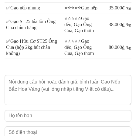
✅Gạo nếp nhung
⭐⭐⭐⭐⭐Gạo nếp
35.000₫
/kg
⭐⭐⭐⭐⭐Gạo
✅Gạo ST25 lúa tôm Ông
dẻo, Gạo Ông
38.000₫
/kg
Cua chính hãng
Cua, Gạo thơm
✅Gạo Hữu Cơ ST25 Ông
⭐⭐⭐⭐⭐Gạo
Cua (hộp 2kg hút chân
dẻo, Gạo Ông
80.000₫
/kg
không)
Cua, Gạo thơm