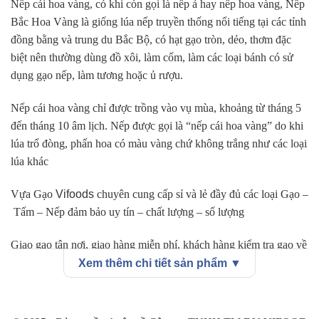
Nếp cái hoa vàng
, có khi còn gọi là nếp ả hay nếp hoa vàng, Nếp
Bắc Hoa Vàng là giống lúa nếp truyền thống nổi tiếng tại các tỉnh
đồng bằng và trung du Bắc Bộ, có hạt gạo tròn, dẻo, thơm đặc
biệt nên thường dùng đồ xôi, làm cốm, làm các loại bánh có sử
dụng gạo nếp, làm tương hoặc ủ rượu.
Nếp cái hoa vàng chỉ được trồng vào vụ mùa, khoảng từ tháng 5
đến tháng 10 âm lịch. Nếp được gọi là “nếp cái hoa vàng” do khi
lúa trổ đòng, phấn hoa có màu vàng chứ không trắng như các loại
lúa khác
Vựa Gạo
Vifoods
chuyên cung cấp sỉ và lẻ đầy đủ các loại Gạo –
Tấm – Nếp đảm bảo uy tín – chất lượng – số lượng
Giao gạo tận nơi, giao hàng miễn phí, khách hàng kiểm tra gạo về
chất lượng và số lượng theo đúng yêu cầu.
Xem thêm chi tiết sản phẩm ▼
Đặc biệt, giảm giá cho siêu thị, quán cơm, nhà hàng, tổ chức từ
thiện và các đại lý bán lẻ…