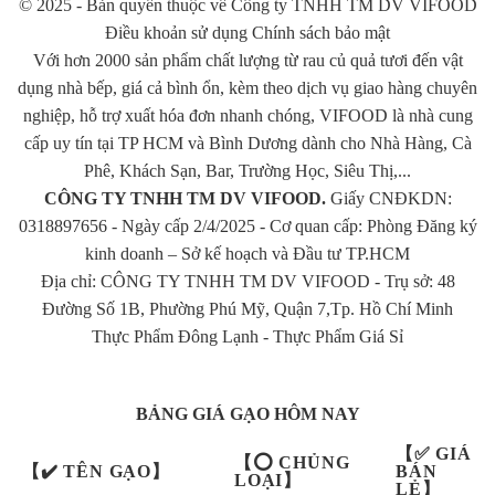
© 2025 - Bản quyền thuộc về Công ty TNHH TM DV VIFOOD
Điều khoản sử dụng Chính sách bảo mật
Hãy đến với đại lý gạo tại tphcm để nhận được Gạo chất lượng
Với hơn 2000 sản phẩm chất lượng từ rau củ quả tươi đến vật
nhất và giá cả cạnh tranh nhất.
dụng nhà bếp, giá cả bình ổn, kèm theo dịch vụ giao hàng chuyên
nghiệp, hỗ trợ xuất hóa đơn nhanh chóng, VIFOOD là nhà cung
cấp uy tín tại TP HCM và Bình Dương dành cho Nhà Hàng, Cà
Phê, Khách Sạn, Bar, Trường Học, Siêu Thị,...
CÔNG TY TNHH TM DV VIFOOD.
Giấy CNĐKDN:
0318897656 - Ngày cấp 2/4/2025 - Cơ quan cấp: Phòng Đăng ký
kinh doanh – Sở kế hoạch và Đầu tư TP.HCM
Địa chỉ: CÔNG TY TNHH TM DV VIFOOD - Trụ sở: 48
Đường Số 1B, Phường Phú Mỹ, Quận 7,Tp. Hồ Chí Minh
Thực Phẩm Đông Lạnh
-
Thực Phẩm Giá Sỉ
BẢNG GIÁ GẠO HÔM NAY
【✅ GIÁ
【⭕ CHỦNG
【✔️ TÊN GẠO】
BÁN
LOẠI】
LẺ】