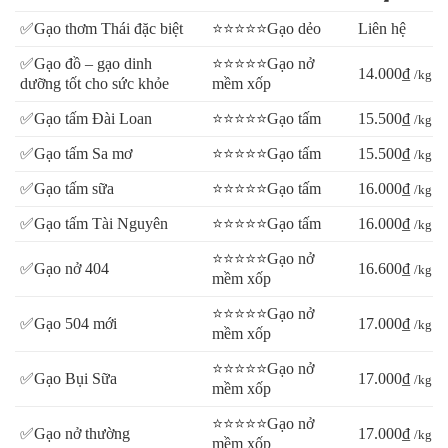
✅Gạo thơm Thái đặc biệt
⭐⭐⭐⭐⭐Gạo dẻo
Liên hệ
✅Gạo đồ – gạo dinh
⭐⭐⭐⭐⭐Gạo nở
14.000₫
/kg
dưỡng tốt cho sức khỏe
mềm xốp
✅Gạo tấm Đài Loan
⭐⭐⭐⭐⭐Gạo tấm
15.500₫
/kg
✅Gạo tấm Sa mơ
⭐⭐⭐⭐⭐Gạo tấm
15.500₫
/kg
✅Gạo tấm sữa
⭐⭐⭐⭐⭐Gạo tấm
16.000₫
/kg
✅Gạo tấm Tài Nguyên
⭐⭐⭐⭐⭐Gạo tấm
16.000₫
/kg
⭐⭐⭐⭐⭐Gạo nở
✅Gạo nở 404
16.600₫
/kg
mềm xốp
⭐⭐⭐⭐⭐Gạo nở
✅Gạo 504 mới
17.000₫
/kg
mềm xốp
⭐⭐⭐⭐⭐Gạo nở
✅Gạo Bụi Sữa
17.000₫
/kg
mềm xốp
⭐⭐⭐⭐⭐Gạo nở
✅Gạo nở thường
17.000₫
/kg
mềm xốp