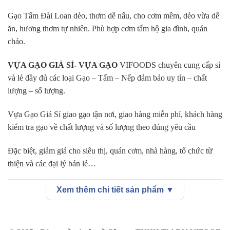
Gạo Tấm Đài Loan dẻo
, thơm dễ nấu, cho cơm mềm, dẻo vừa dễ
ăn, hương thơm tự nhiên. Phù hợp cơm tấm hộ gia đình, quán
cháo.
VỰA GẠO GIÁ SỈ- VỰA GẠO
VIFOODS chuyên cung cấp sỉ
và lẻ đầy đủ các loại Gạo – Tấm – Nếp đảm bảo uy tín – chất
lượng – số lượng.
Vựa Gạo Giá Sỉ giao gạo tận nơi, giao hàng miễn phí, khách hàng
kiểm tra gạo về chất lượng và số lượng theo đúng yêu cầu
Đặc biệt, giảm giá cho siêu thị, quán cơm, nhà hàng, tổ chức từ
thiện và các đại lý bán lẻ…
Hãy đến với đại lý gạo tại tphcm để nhận được Gạo chất lượng
Xem thêm chi tiết sản phẩm ▼
nhất và giá cả cạnh tranh nhất.
GỌI NGAY – 08.77.99.00.55 ĐỂ ĐƯỢC TƯ VẤN VÀ MUA