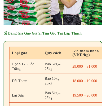
💰 Bảng Giá Gạo Giá Sỉ Tận Gốc Tại Lập Thạch
Giá tham khảo
Loại gạo
Quy cách
(VNĐ/kg)
Gạo ST25 Sóc
Bao 5kg –
29.000 – 31.000
Trăng
25kg
Bao 10kg –
Đài Thơm
18.000 – 19.000
25kg
Bao 5kg –
Lài Sữa
19.500 – 20.000
25kg