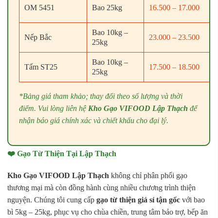
OM 5451
Bao 25kg
16.500 – 17.000
Bao 10kg –
Nếp Bắc
23.000 – 23.500
25kg
Bao 10kg –
Tấm ST25
17.500 – 18.500
25kg
*Bảng giá tham khảo; thay đổi theo số lượng và thời
điểm. Vui lòng liên hệ
Kho Gạo VIFOOD Lập Thạch
để
nhận báo giá chính xác và chiết khấu cho đại lý.
❤️ Gạo Từ Thiện Tại Lập Thạch
Kho Gạo VIFOOD Lập Thạch
không chỉ phân phối gạo
thương mại mà còn đồng hành cùng nhiều chương trình thiện
nguyện. Chúng tôi cung cấp
gạo từ thiện giá sỉ tận gốc
với bao
bì 5kg – 25kg, phục vụ cho chùa chiền, trung tâm bảo trợ, bếp ăn