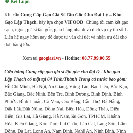
🎯 Kết Luận
Khi cần
Cung Cấp Gạo Giá Sỉ Tận Gốc Cho Đại Lý – Kho
Gạo Lập Thạch
, hãy lựa chọn
VIFOOD
. Chúng tôi cam kết gạo
sạch, ngon, giá sỉ tận gốc, giao hàng nhanh và dịch vụ uy tín số 1.
Liên hệ ngay hôm nay để được tư vấn chi tiết và nhận ưu đãi cho
đơn hàng lớn.
Xem tại
gaogiasi.vn
-
Hotline:
08.77.99.00.55
Cửa hàng Cung cấp gạo giá sỉ tận gốc cho đại lý - Kho gạo
Lập Thạch có mặt tại 64 Tỉnh/Thành Trong cả nước bao gồm:
Hồ Chí Minh, Hà Nội, An Giang, Vũng Tàu, Bạc Liêu, Bắc Kạn,
Bắc Giang, Bắc Ninh, Bến Tre, Bình Dương, Bình Định, Bình
Phước, Bình Thuận, Cà Mau, Cao Bằng, Cần Thơ, Đà Nẵng,
Đắk Lắk,Đắk Nông, Đồng Nai, Biên Hòa, Đồng Tháp, Điện
Biên, Gia Lai, Hà Giang, Hà Nam,Sài Gòn, TPHCM, Khánh
Hòa, Kiên Giang, Kon Tum, Lai Châu, Lào Cai, Lạng Sơn, Lâm
Đồng, Đà Lạt, Long An, Nam Định, Nghệ An, Ninh Bình, Ninh