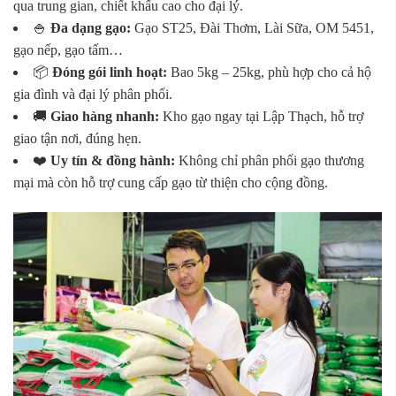
qua trung gian, chiết khấu cao cho đại lý.
🍚
Đa dạng gạo:
Gạo ST25, Đài Thơm, Lài Sữa, OM 5451,
gạo nếp, gạo tấm…
📦
Đóng gói linh hoạt:
Bao 5kg – 25kg, phù hợp cho cả hộ
gia đình và đại lý phân phối.
🚚
Giao hàng nhanh:
Kho gạo ngay tại Lập Thạch, hỗ trợ
giao tận nơi, đúng hẹn.
❤️
Uy tín & đồng hành:
Không chỉ phân phối gạo thương
mại mà còn hỗ trợ cung cấp gạo từ thiện cho cộng đồng.