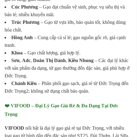
Cúc Phương
– Gạo đạt chuẩn vệ sinh, phục vụ siêu thị và
bán lẻ; nhiều khuyến mãi.
Trúc Phương
– Gạo từ vựa lớn, bảo quản tốt, không dùng
hóa chất.
Hồng Anh
– Cung cấp cả sỉ lẻ; gạo nguồn gốc rõ, giá cạnh
tranh.
Khoa
– Gạo chất lượng, giá hợp lý.
Sơn
,
Adc
,
Doãn Thị Dành
,
Kiều Nhung
– Các đại lý khác
với sản phẩm đa dạng, từ gạo thường đến đặc sản, giá phù hợp ở
Đức Trọng.
Chánh Kiều
– Phân phối gạo sạch, giá rẻ từ Đức Trọng đến
Đức Trọng2; không sử dụng chất bảo quản.
❤️ VIFOOD – Đại Lý Gạo Giá Rẻ & Đa Dạng Tại Đức
Trọng
VIFOOD
nổi bật là đại lý gạo giá rẻ tại Đức Trọng, với nhiều
loại gạo từ bình dân đến đặc sản như ST25, Đài Thơm, Lài Sữa,