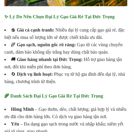
✨ Lý Do Nên Chọn Đại Lý Gạo Giá Rẻ Tại Đức Trọng
💲
Giá cả cạnh tranh:
Nhiều đại lý cung cấp gạo giá rẻ, đặc
biệt nếu mua số lượng lớn sẽ được chiết khấu ưu đãi.
🌾
Gạo sạch, nguồn gốc rõ ràng:
Gạo từ các vùng chuyên
canh, đảm bảo không tẩy trắng hay dùng chất bảo quản.
🚚
Giao hàng nhanh tại Đức Trọng:
Hỗ trợ giao hàng tận
nơi, đôi khi miễn phí theo đơn hàng.
🔄
Dịch vụ linh hoạt:
Phục vụ từ hộ gia đình đến đại lý, nhà
hàng, chương trình từ thiện.
🌾 Danh Sách Đại Lý Gạo Giá Rẻ Tại Đức Trọng
Hồng Minh
– Gạo thơm, dẻo, chất lượng; giá hợp lý và nhiều
ưu đãi cho đơn hàng lớn. Có dịch vụ giao hàng tận nơi.
Yến
– Đa dạng gạo sạch trong nước và nhập khẩu; niêm yết
giá rõ ràng, giao nhanh.