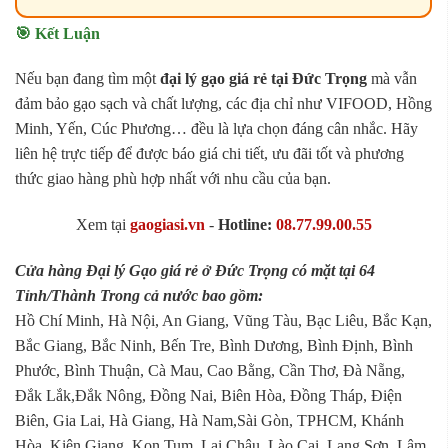
🎯 Kết Luận
Nếu bạn đang tìm một
đại lý gạo giá rẻ tại Đức Trọng
mà vẫn
đảm bảo gạo sạch và chất lượng, các địa chỉ như VIFOOD, Hồng
Minh, Yến, Cúc Phương… đều là lựa chọn đáng cân nhắc. Hãy
liên hệ trực tiếp để được báo giá chi tiết, ưu đãi tốt và phương
thức giao hàng phù hợp nhất với nhu cầu của bạn.
Xem tại
gaogiasi.vn
-
Hotline:
08.77.99.00.55
Cửa hàng Đại lý Gạo giá rẻ ở Đức Trọng có mặt tại 64
Tỉnh/Thành Trong cả nước bao gồm:
Hồ Chí Minh, Hà Nội, An Giang, Vũng Tàu, Bạc Liêu, Bắc Kạn,
Bắc Giang, Bắc Ninh, Bến Tre, Bình Dương, Bình Định, Bình
Phước, Bình Thuận, Cà Mau, Cao Bằng, Cần Thơ, Đà Nẵng,
Đắk Lắk,Đắk Nông, Đồng Nai, Biên Hòa, Đồng Tháp, Điện
Biên, Gia Lai, Hà Giang, Hà Nam,Sài Gòn, TPHCM, Khánh
Hòa, Kiên Giang, Kon Tum, Lai Châu, Lào Cai, Lạng Sơn, Lâm