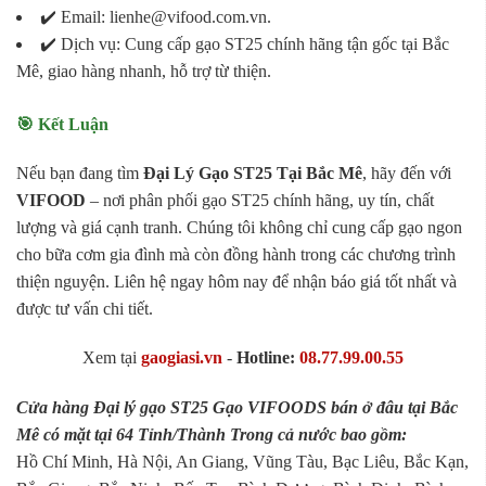
✔️ Email: lienhe@vifood.com.vn.
✔️ Dịch vụ: Cung cấp gạo ST25 chính hãng tận gốc tại Bắc
Mê, giao hàng nhanh, hỗ trợ từ thiện.
🎯 Kết Luận
Nếu bạn đang tìm
Đại Lý Gạo ST25 Tại Bắc Mê
, hãy đến với
VIFOOD
– nơi phân phối gạo ST25 chính hãng, uy tín, chất
lượng và giá cạnh tranh. Chúng tôi không chỉ cung cấp gạo ngon
cho bữa cơm gia đình mà còn đồng hành trong các chương trình
thiện nguyện. Liên hệ ngay hôm nay để nhận báo giá tốt nhất và
được tư vấn chi tiết.
Xem tại
gaogiasi.vn
-
Hotline:
08.77.99.00.55
Cửa hàng Đại lý gạo ST25 Gạo VIFOODS bán ở đâu tại Bắc
Mê có mặt tại 64 Tỉnh/Thành Trong cả nước bao gồm:
Hồ Chí Minh, Hà Nội, An Giang, Vũng Tàu, Bạc Liêu, Bắc Kạn,