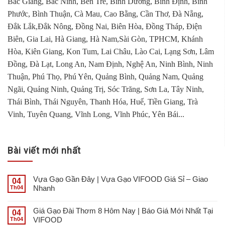
Bắc Giang, Bắc Ninh, Bến Tre, Bình Dương, Bình Định, Bình
Phước, Bình Thuận, Cà Mau, Cao Bằng, Cần Thơ, Đà Nẵng,
Đắk Lắk,Đắk Nông, Đồng Nai, Biên Hòa, Đồng Tháp, Điện
Biên, Gia Lai, Hà Giang, Hà Nam,Sài Gòn, TPHCM, Khánh
Hòa, Kiên Giang, Kon Tum, Lai Châu, Lào Cai, Lạng Sơn, Lâm
Đồng, Đà Lạt, Long An, Nam Định, Nghệ An, Ninh Bình, Ninh
Thuận, Phú Thọ, Phú Yên, Quảng Bình, Quảng Nam, Quảng
Ngãi, Quảng Ninh, Quảng Trị, Sóc Trăng, Sơn La, Tây Ninh,
Thái Bình, Thái Nguyên, Thanh Hóa, Huế, Tiền Giang, Trà
Vinh, Tuyên Quang, Vĩnh Long, Vĩnh Phúc, Yên Bái...
Bài viết mới nhất
Vựa Gạo Gần Đây | Vựa Gạo VIFOOD Giá Sỉ – Giao
04
Nhanh
Th04
Giá Gạo Đài Thơm 8 Hôm Nay | Báo Giá Mới Nhất Tại
04
VIFOOD
Th04