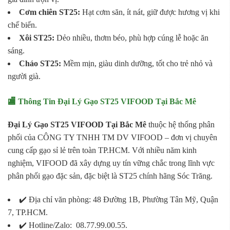
Cơm chiên ST25:
Hạt cơm săn, ít nát, giữ được hương vị khi
chế biến.
Xôi ST25:
Dẻo nhiều, thơm béo, phù hợp cúng lễ hoặc ăn
sáng.
Cháo ST25:
Mềm mịn, giàu dinh dưỡng, tốt cho trẻ nhỏ và
người già.
🏬 Thông Tin Đại Lý Gạo ST25 VIFOOD Tại Bắc Mê
Đại Lý Gạo ST25 VIFOOD Tại Bắc Mê
thuộc hệ thống phân
phối của CÔNG TY TNHH TM DV VIFOOD – đơn vị chuyên
cung cấp gạo sỉ lẻ trên toàn TP.HCM. Với nhiều năm kinh
nghiệm, VIFOOD đã xây dựng uy tín vững chắc trong lĩnh vực
phân phối gạo đặc sản, đặc biệt là ST25 chính hãng Sóc Trăng.
✔️ Địa chỉ văn phòng: 48 Đường 1B, Phường Tân Mỹ, Quận
7, TP.HCM.
✔️ Hotline/Zalo: 08.77.99.00.55.