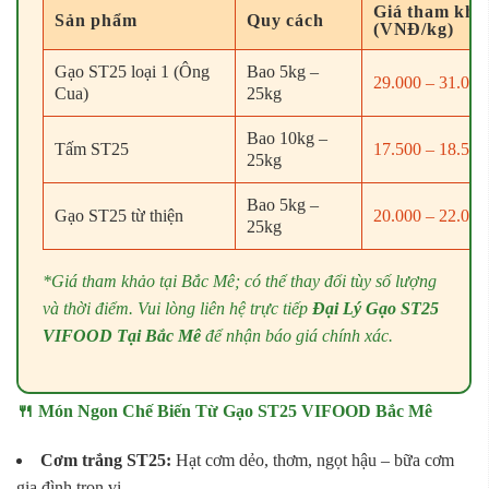
Giá tham khả
Sản phẩm
Quy cách
(VNĐ/kg)
Gạo ST25 loại 1 (Ông
Bao 5kg –
29.000 – 31.000
Cua)
25kg
Bao 10kg –
Tấm ST25
17.500 – 18.500
25kg
Bao 5kg –
Gạo ST25 từ thiện
20.000 – 22.000
25kg
*Giá tham khảo tại Bắc Mê; có thể thay đổi tùy số lượng
và thời điểm. Vui lòng liên hệ trực tiếp
Đại Lý Gạo ST25
VIFOOD Tại Bắc Mê
để nhận báo giá chính xác.
🍴 Món Ngon Chế Biến Từ Gạo ST25 VIFOOD Bắc Mê
Cơm trắng ST25:
Hạt cơm dẻo, thơm, ngọt hậu – bữa cơm
gia đình trọn vị.