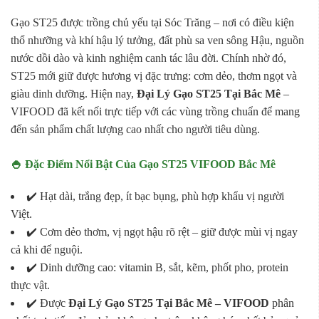
Gạo ST25 được trồng chủ yếu tại Sóc Trăng – nơi có điều kiện
thổ nhưỡng và khí hậu lý tưởng, đất phù sa ven sông Hậu, nguồn
nước dồi dào và kinh nghiệm canh tác lâu đời. Chính nhờ đó,
ST25 mới giữ được hương vị đặc trưng: cơm dẻo, thơm ngọt và
giàu dinh dưỡng. Hiện nay,
Đại Lý Gạo ST25 Tại Bắc Mê
–
VIFOOD đã kết nối trực tiếp với các vùng trồng chuẩn để mang
đến sản phẩm chất lượng cao nhất cho người tiêu dùng.
🍚 Đặc Điểm Nổi Bật Của Gạo ST25 VIFOOD Bắc Mê
✔️ Hạt dài, trắng đẹp, ít bạc bụng, phù hợp khẩu vị người
Việt.
✔️ Cơm dẻo thơm, vị ngọt hậu rõ rệt – giữ được mùi vị ngay
cả khi để nguội.
✔️ Dinh dưỡng cao: vitamin B, sắt, kẽm, phốt pho, protein
thực vật.
✔️ Được
Đại Lý Gạo ST25 Tại Bắc Mê – VIFOOD
phân