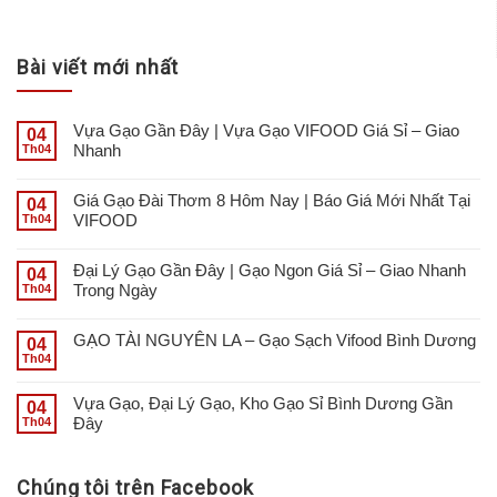
Bài viết mới nhất
Vựa Gạo Gần Đây | Vựa Gạo VIFOOD Giá Sỉ – Giao
04
Nhanh
Th04
Giá Gạo Đài Thơm 8 Hôm Nay | Báo Giá Mới Nhất Tại
04
VIFOOD
Th04
Đại Lý Gạo Gần Đây | Gạo Ngon Giá Sỉ – Giao Nhanh
04
Trong Ngày
Th04
GẠO TÀI NGUYÊN LA – Gạo Sạch Vifood Bình Dương
04
Th04
Vựa Gạo, Đại Lý Gạo, Kho Gạo Sỉ Bình Dương Gần
04
Đây
Th04
Chúng tôi trên Facebook