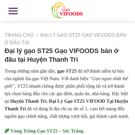
TRANG CHỦ
/
ĐẠI LÝ GẠO ST25 GẠO VIFOODS BÁN
Ở ĐÂU TẠI
Đại lý gạo ST25 Gạo VIFOODS bán ở
đâu tại Huyện Thanh Trì
Trong những năm gần đây,
gạo ST25
đã trở thành niềm tự hào
của ngành lúa gạo Việt Nam. Với danh hiệu
“Gạo ngon nhất thế
giới”
, ST25 nhanh chóng được phân phối rộng rãi và trở thành
lựa chọn hàng đầu cho các gia đình, quán ăn, nhà hàng. Đặc biệt
tại
Huyện Thanh Trì
,
Đại Lý Gạo ST25 VIFOOD Tại Huyện
Thanh Trì
đã và đang là địa chỉ uy tín số 1, cam kết mang đến
nguồn gạo chính hãng, chất lượng vượt trội, giá thành cạnh tranh.
🌾 Vùng Trồng Gạo ST25 – Sóc Trăng