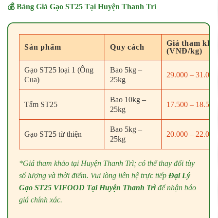
💰 Bảng Giá Gạo ST25 Tại Huyện Thanh Trì
Giá tham khả
Sản phẩm
Quy cách
(VNĐ/kg)
Gạo ST25 loại 1 (Ông
Bao 5kg –
29.000 – 31.000
Cua)
25kg
Bao 10kg –
Tấm ST25
17.500 – 18.500
25kg
Bao 5kg –
Gạo ST25 từ thiện
20.000 – 22.000
25kg
*Giá tham khảo tại Huyện Thanh Trì; có thể thay đổi tùy
số lượng và thời điểm. Vui lòng liên hệ trực tiếp
Đại Lý
Gạo ST25 VIFOOD Tại Huyện Thanh Trì
để nhận báo
giá chính xác.