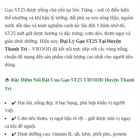
Gạo ST25 được trồng chủ yếu tại Sóc Trăng – nơi có điều kiện
thổ nhưỡng và khí hậu lý tưởng, đất phù sa ven sông Hậu, nguồn
nước dồi dào và kinh nghiệm canh tác lâu đời. Chính nhờ đó,
ST25 mới giữ được hương vị đặc trưng: cơm dẻo, thơm ngọt và
giàu dinh dưỡng. Hiện nay,
Đại Lý Gạo ST25 Tại Huyện
Thanh Trì
– VIFOOD đã kết nối trực tiếp với các vùng trồng
chuẩn để mang đến sản phẩm chất lượng cao nhất cho người tiêu
dùng.
🍚 Đặc Điểm Nổi Bật Của Gạo ST25 VIFOOD Huyện Thanh
Trì
✔️ Hạt dài, trắng đẹp, ít bạc bụng, phù hợp khẩu vị người
Việt.
✔️ Cơm dẻo thơm, vị ngọt hậu rõ rệt – giữ được mùi vị ngay
cả khi để nguội.
✔️ Dinh dưỡng cao: vitamin B, sắt, kẽm, phốt pho, protein