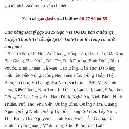
giá tốt nhất và được tư vấn chi tiết.
Xem tại
gaogiasi.vn
-
Hotline:
08.77.99.00.55
Cửa hàng Đại lý gạo ST25 Gạo VIFOODS bán ở đâu tại
Huyện Thanh Trì có mặt tại 64 Tỉnh/Thành Trong cả nước
bao gồm:
Hồ Chí Minh, Hà Nội, An Giang, Vũng Tàu, Bạc Liêu, Bắc Kạn,
Bắc Giang, Bắc Ninh, Bến Tre, Bình Dương, Bình Định, Bình
Phước, Bình Thuận, Cà Mau, Cao Bằng, Cần Thơ, Đà Nẵng,
Đắk Lắk,Đắk Nông, Đồng Nai, Biên Hòa, Đồng Tháp, Điện
Biên, Gia Lai, Hà Giang, Hà Nam,Sài Gòn, TPHCM, Khánh
Hòa, Kiên Giang, Kon Tum, Lai Châu, Lào Cai, Lạng Sơn, Lâm
Đồng, Đà Lạt, Long An, Nam Định, Nghệ An, Ninh Bình, Ninh
Thuận, Phú Thọ, Phú Yên, Quảng Bình, Quảng Nam, Quảng
Ngãi, Quảng Ninh, Quảng Trị, Sóc Trăng, Sơn La, Tây Ninh,
Thái Bình, Thái Nguyên, Thanh Hóa, Huế, Tiền Giang, Trà
Vinh, Tuyên Quang, Vĩnh Long, Vĩnh Phúc, Yên Bái...