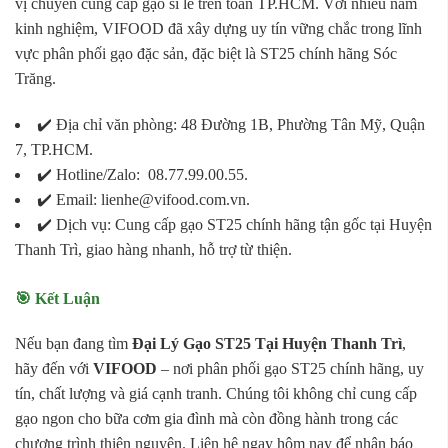
vị chuyên cung cấp gạo sỉ lẻ trên toàn TP.HCM. Với nhiều năm
kinh nghiệm, VIFOOD đã xây dựng uy tín vững chắc trong lĩnh
vực phân phối gạo đặc sản, đặc biệt là ST25 chính hãng Sóc
Trăng.
✔️ Địa chỉ văn phòng: 48 Đường 1B, Phường Tân Mỹ, Quận
7, TP.HCM.
✔️ Hotline/Zalo: 08.77.99.00.55.
✔️ Email: lienhe@vifood.com.vn.
✔️ Dịch vụ: Cung cấp gạo ST25 chính hãng tận gốc tại Huyện
Thanh Trì, giao hàng nhanh, hỗ trợ từ thiện.
🎯 Kết Luận
Nếu bạn đang tìm
Đại Lý Gạo ST25 Tại Huyện Thanh Trì
,
hãy đến với
VIFOOD
– nơi phân phối gạo ST25 chính hãng, uy
tín, chất lượng và giá cạnh tranh. Chúng tôi không chỉ cung cấp
gạo ngon cho bữa cơm gia đình mà còn đồng hành trong các
chương trình thiện nguyện. Liên hệ ngay hôm nay để nhận báo