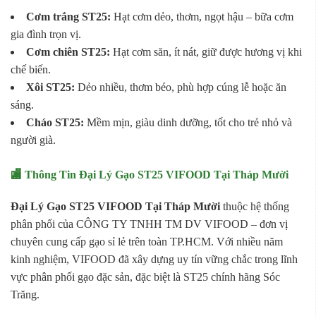
Cơm trắng ST25:
Hạt cơm dẻo, thơm, ngọt hậu – bữa cơm
gia đình trọn vị.
Cơm chiên ST25:
Hạt cơm săn, ít nát, giữ được hương vị khi
chế biến.
Xôi ST25:
Dẻo nhiều, thơm béo, phù hợp cúng lễ hoặc ăn
sáng.
Cháo ST25:
Mềm mịn, giàu dinh dưỡng, tốt cho trẻ nhỏ và
người già.
🏬 Thông Tin Đại Lý Gạo ST25 VIFOOD Tại Tháp Mười
Đại Lý Gạo ST25 VIFOOD Tại Tháp Mười
thuộc hệ thống
phân phối của CÔNG TY TNHH TM DV VIFOOD – đơn vị
chuyên cung cấp gạo sỉ lẻ trên toàn TP.HCM. Với nhiều năm
kinh nghiệm, VIFOOD đã xây dựng uy tín vững chắc trong lĩnh
vực phân phối gạo đặc sản, đặc biệt là ST25 chính hãng Sóc
Trăng.