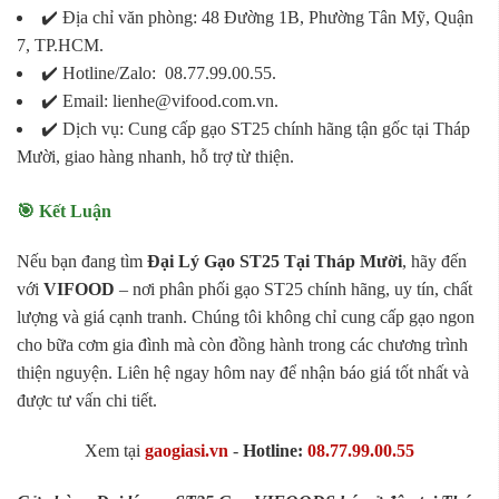
✔️ Địa chỉ văn phòng: 48 Đường 1B, Phường Tân Mỹ, Quận
7, TP.HCM.
✔️ Hotline/Zalo: 08.77.99.00.55.
✔️ Email: lienhe@vifood.com.vn.
✔️ Dịch vụ: Cung cấp gạo ST25 chính hãng tận gốc tại Tháp
Mười, giao hàng nhanh, hỗ trợ từ thiện.
🎯 Kết Luận
Nếu bạn đang tìm
Đại Lý Gạo ST25 Tại Tháp Mười
, hãy đến
với
VIFOOD
– nơi phân phối gạo ST25 chính hãng, uy tín, chất
lượng và giá cạnh tranh. Chúng tôi không chỉ cung cấp gạo ngon
cho bữa cơm gia đình mà còn đồng hành trong các chương trình
thiện nguyện. Liên hệ ngay hôm nay để nhận báo giá tốt nhất và
được tư vấn chi tiết.
Xem tại
gaogiasi.vn
-
Hotline:
08.77.99.00.55