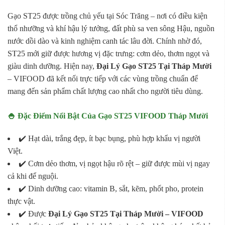
Gạo ST25 được trồng chủ yếu tại Sóc Trăng – nơi có điều kiện
thổ nhưỡng và khí hậu lý tưởng, đất phù sa ven sông Hậu, nguồn
nước dồi dào và kinh nghiệm canh tác lâu đời. Chính nhờ đó,
ST25 mới giữ được hương vị đặc trưng: cơm dẻo, thơm ngọt và
giàu dinh dưỡng. Hiện nay,
Đại Lý Gạo ST25 Tại Tháp Mười
– VIFOOD đã kết nối trực tiếp với các vùng trồng chuẩn để
mang đến sản phẩm chất lượng cao nhất cho người tiêu dùng.
🍚 Đặc Điểm Nổi Bật Của Gạo ST25 VIFOOD Tháp Mười
✔️ Hạt dài, trắng đẹp, ít bạc bụng, phù hợp khẩu vị người
Việt.
✔️ Cơm dẻo thơm, vị ngọt hậu rõ rệt – giữ được mùi vị ngay
cả khi để nguội.
✔️ Dinh dưỡng cao: vitamin B, sắt, kẽm, phốt pho, protein
thực vật.
✔️ Được
Đại Lý Gạo ST25 Tại Tháp Mười – VIFOOD