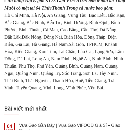
Cửa hàng Đại lý gạo ST25 Gạo VIFOODS bán ở đâu tại Tháp
Mười có mặt tại 64 Tỉnh/Thành Trong cả nước bao gồm:
Hồ Chí Minh, Hà Nội, An Giang, Vũng Tàu, Bạc Liêu, Bắc Kạn,
Bắc Giang, Bắc Ninh, Bến Tre, Bình Dương, Bình Định, Bình
Phước, Bình Thuận, Cà Mau, Cao Bằng, Cần Thơ, Đà Nẵng,
Đắk Lắk,Đắk Nông, Đồng Nai, Biên Hòa, Đồng Tháp, Điện
Biên, Gia Lai, Hà Giang, Hà Nam,Sài Gòn, TPHCM, Khánh
Hòa, Kiên Giang, Kon Tum, Lai Châu, Lào Cai, Lạng Sơn, Lâm
Đồng, Đà Lạt, Long An, Nam Định, Nghệ An, Ninh Bình, Ninh
Thuận, Phú Thọ, Phú Yên, Quảng Bình, Quảng Nam, Quảng
Ngãi, Quảng Ninh, Quảng Trị, Sóc Trăng, Sơn La, Tây Ninh,
Thái Bình, Thái Nguyên, Thanh Hóa, Huế, Tiền Giang, Trà
Vinh, Tuyên Quang, Vĩnh Long, Vĩnh Phúc, Yên Bái...
Bài viết mới nhất
Vựa Gạo Gần Đây | Vựa Gạo VIFOOD Giá Sỉ – Giao
04
Th04