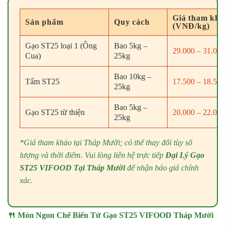
Giá tham khả
Sản phẩm
Quy cách
(VNĐ/kg)
Gạo ST25 loại 1 (Ông
Bao 5kg –
29.000 – 31.000
Cua)
25kg
Bao 10kg –
Tấm ST25
17.500 – 18.500
25kg
Bao 5kg –
Gạo ST25 từ thiện
20.000 – 22.000
25kg
*Giá tham khảo tại Tháp Mười; có thể thay đổi tùy số
lượng và thời điểm. Vui lòng liên hệ trực tiếp
Đại Lý Gạo
ST25 VIFOOD Tại Tháp Mười
để nhận báo giá chính
xác.
🍴 Món Ngon Chế Biến Từ Gạo ST25 VIFOOD Tháp Mười