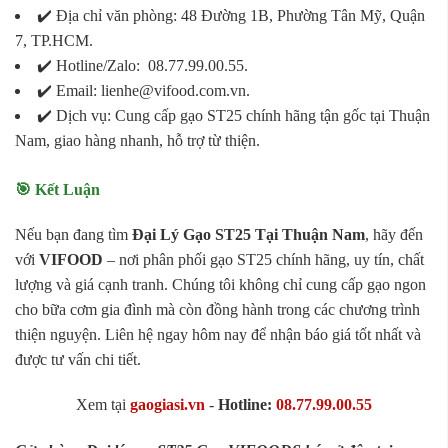
✔️ Địa chỉ văn phòng: 48 Đường 1B, Phường Tân Mỹ, Quận
7, TP.HCM.
✔️ Hotline/Zalo: 08.77.99.00.55.
✔️ Email: lienhe@vifood.com.vn.
✔️ Dịch vụ: Cung cấp gạo ST25 chính hãng tận gốc tại Thuận
Nam, giao hàng nhanh, hỗ trợ từ thiện.
🎯 Kết Luận
Nếu bạn đang tìm
Đại Lý Gạo ST25 Tại Thuận Nam
, hãy đến
với
VIFOOD
– nơi phân phối gạo ST25 chính hãng, uy tín, chất
lượng và giá cạnh tranh. Chúng tôi không chỉ cung cấp gạo ngon
cho bữa cơm gia đình mà còn đồng hành trong các chương trình
thiện nguyện. Liên hệ ngay hôm nay để nhận báo giá tốt nhất và
được tư vấn chi tiết.
Xem tại
gaogiasi.vn
-
Hotline:
08.77.99.00.55