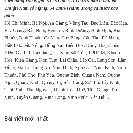
Cửa hàng Đại lý gạo ST25 Gạo VIFOODS bán ở đâu tại
Thuận Nam có mặt tại 64 Tỉnh/Thành Trong cả nước bao
gồm:
Hồ Chí Minh, Hà Nội, An Giang, Vũng Tàu, Bạc Liêu, Bắc Kạn,
Bắc Giang, Bắc Ninh, Bến Tre, Bình Dương, Bình Định, Bình
Phước, Bình Thuận, Cà Mau, Cao Bằng, Cần Thơ, Đà Nẵng,
Đắk Lắk,Đắk Nông, Đồng Nai, Biên Hòa, Đồng Tháp, Điện
Biên, Gia Lai, Hà Giang, Hà Nam,Sài Gòn, TPHCM, Khánh
Hòa, Kiên Giang, Kon Tum, Lai Châu, Lào Cai, Lạng Sơn, Lâm
Đồng, Đà Lạt, Long An, Nam Định, Nghệ An, Ninh Bình, Ninh
Thuận, Phú Thọ, Phú Yên, Quảng Bình, Quảng Nam, Quảng
Ngãi, Quảng Ninh, Quảng Trị, Sóc Trăng, Sơn La, Tây Ninh,
Thái Bình, Thái Nguyên, Thanh Hóa, Huế, Tiền Giang, Trà
Vinh, Tuyên Quang, Vĩnh Long, Vĩnh Phúc, Yên Bái...
Bài viết mới nhất