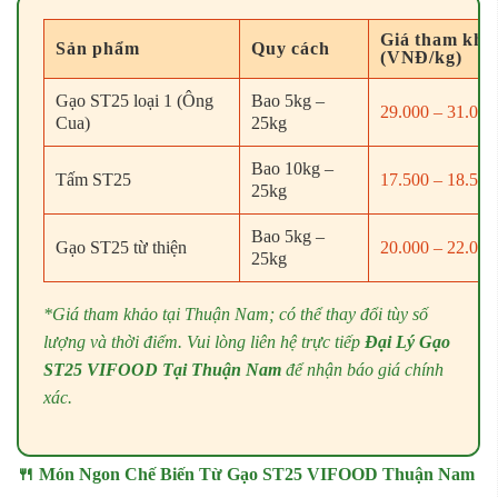
Giá tham khả
Sản phẩm
Quy cách
(VNĐ/kg)
Gạo ST25 loại 1 (Ông
Bao 5kg –
29.000 – 31.000
Cua)
25kg
Bao 10kg –
Tấm ST25
17.500 – 18.500
25kg
Bao 5kg –
Gạo ST25 từ thiện
20.000 – 22.000
25kg
*Giá tham khảo tại Thuận Nam; có thể thay đổi tùy số
lượng và thời điểm. Vui lòng liên hệ trực tiếp
Đại Lý Gạo
ST25 VIFOOD Tại Thuận Nam
để nhận báo giá chính
xác.
🍴 Món Ngon Chế Biến Từ Gạo ST25 VIFOOD Thuận Nam