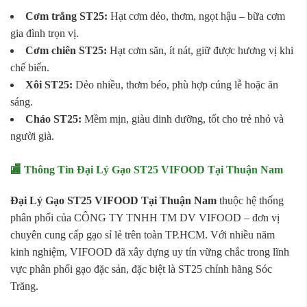
Cơm trắng ST25:
Hạt cơm dẻo, thơm, ngọt hậu – bữa cơm
gia đình trọn vị.
Cơm chiên ST25:
Hạt cơm săn, ít nát, giữ được hương vị khi
chế biến.
Xôi ST25:
Dẻo nhiều, thơm béo, phù hợp cúng lễ hoặc ăn
sáng.
Cháo ST25:
Mềm mịn, giàu dinh dưỡng, tốt cho trẻ nhỏ và
người già.
🏬 Thông Tin Đại Lý Gạo ST25 VIFOOD Tại Thuận Nam
Đại Lý Gạo ST25 VIFOOD Tại Thuận Nam
thuộc hệ thống
phân phối của CÔNG TY TNHH TM DV VIFOOD – đơn vị
chuyên cung cấp gạo sỉ lẻ trên toàn TP.HCM. Với nhiều năm
kinh nghiệm, VIFOOD đã xây dựng uy tín vững chắc trong lĩnh
vực phân phối gạo đặc sản, đặc biệt là ST25 chính hãng Sóc
Trăng.