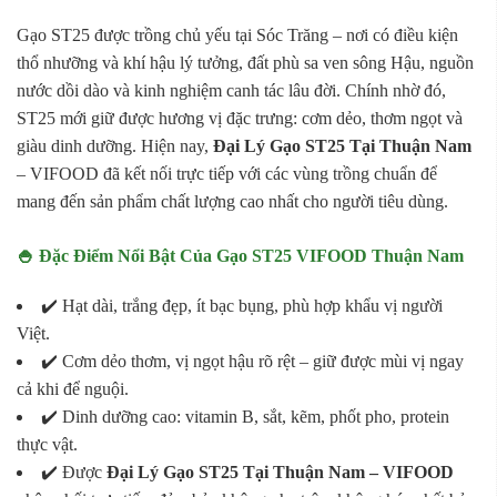
Gạo ST25 được trồng chủ yếu tại Sóc Trăng – nơi có điều kiện
thổ nhưỡng và khí hậu lý tưởng, đất phù sa ven sông Hậu, nguồn
nước dồi dào và kinh nghiệm canh tác lâu đời. Chính nhờ đó,
ST25 mới giữ được hương vị đặc trưng: cơm dẻo, thơm ngọt và
giàu dinh dưỡng. Hiện nay,
Đại Lý Gạo ST25 Tại Thuận Nam
– VIFOOD đã kết nối trực tiếp với các vùng trồng chuẩn để
mang đến sản phẩm chất lượng cao nhất cho người tiêu dùng.
🍚 Đặc Điểm Nổi Bật Của Gạo ST25 VIFOOD Thuận Nam
✔️ Hạt dài, trắng đẹp, ít bạc bụng, phù hợp khẩu vị người
Việt.
✔️ Cơm dẻo thơm, vị ngọt hậu rõ rệt – giữ được mùi vị ngay
cả khi để nguội.
✔️ Dinh dưỡng cao: vitamin B, sắt, kẽm, phốt pho, protein
thực vật.
✔️ Được
Đại Lý Gạo ST25 Tại Thuận Nam – VIFOOD