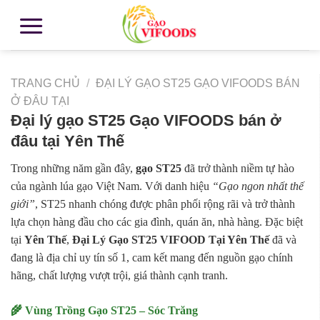
TRANG CHỦ
/
ĐẠI LÝ GẠO ST25 GẠO VIFOODS BÁN
Ở ĐÂU TẠI
Đại lý gạo ST25 Gạo VIFOODS bán ở
đâu tại Yên Thế
Trong những năm gần đây,
gạo ST25
đã trở thành niềm tự hào
của ngành lúa gạo Việt Nam. Với danh hiệu
“Gạo ngon nhất thế
giới”
, ST25 nhanh chóng được phân phối rộng rãi và trở thành
lựa chọn hàng đầu cho các gia đình, quán ăn, nhà hàng. Đặc biệt
tại
Yên Thế
,
Đại Lý Gạo ST25 VIFOOD Tại Yên Thế
đã và
đang là địa chỉ uy tín số 1, cam kết mang đến nguồn gạo chính
hãng, chất lượng vượt trội, giá thành cạnh tranh.
🌾 Vùng Trồng Gạo ST25 – Sóc Trăng