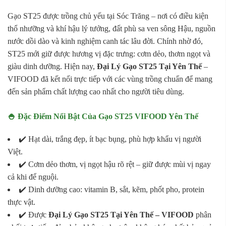
Gạo ST25 được trồng chủ yếu tại Sóc Trăng – nơi có điều kiện
thổ nhưỡng và khí hậu lý tưởng, đất phù sa ven sông Hậu, nguồn
nước dồi dào và kinh nghiệm canh tác lâu đời. Chính nhờ đó,
ST25 mới giữ được hương vị đặc trưng: cơm dẻo, thơm ngọt và
giàu dinh dưỡng. Hiện nay,
Đại Lý Gạo ST25 Tại Yên Thế
–
VIFOOD đã kết nối trực tiếp với các vùng trồng chuẩn để mang
đến sản phẩm chất lượng cao nhất cho người tiêu dùng.
🍚 Đặc Điểm Nổi Bật Của Gạo ST25 VIFOOD Yên Thế
✔️ Hạt dài, trắng đẹp, ít bạc bụng, phù hợp khẩu vị người
Việt.
✔️ Cơm dẻo thơm, vị ngọt hậu rõ rệt – giữ được mùi vị ngay
cả khi để nguội.
✔️ Dinh dưỡng cao: vitamin B, sắt, kẽm, phốt pho, protein
thực vật.
✔️ Được
Đại Lý Gạo ST25 Tại Yên Thế – VIFOOD
phân