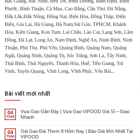
Bắc Giang, Bắc Ninh, Bến Tre, Bình Dương, Bình Định, Bình
Phước, Bình Thuận, Cà Mau, Cao Bằng, Cần Thơ, Đà Nẵng,
Đắk Lắk,Đắk Nông, Đồng Nai, Biên Hòa, Đồng Tháp, Điện
Biên, Gia Lai, Hà Giang, Hà Nam,Sài Gòn, TPHCM, Khánh
Hòa, Kiên Giang, Kon Tum, Lai Châu, Lào Cai, Lạng Sơn, Lâm
Đồng, Đà Lạt, Long An, Nam Định, Nghệ An, Ninh Bình, Ninh
Thuận, Phú Thọ, Phú Yên, Quảng Bình, Quảng Nam, Quảng
Ngãi, Quảng Ninh, Quảng Trị, Sóc Trăng, Sơn La, Tây Ninh,
Thái Bình, Thái Nguyên, Thanh Hóa, Huế, Tiền Giang, Trà
Vinh, Tuyên Quang, Vĩnh Long, Vĩnh Phúc, Yên Bái...
Bài viết mới nhất
Vựa Gạo Gần Đây | Vựa Gạo VIFOOD Giá Sỉ – Giao
04
Nhanh
Th04
Giá Gạo Đài Thơm 8 Hôm Nay | Báo Giá Mới Nhất Tại
04
VIFOOD
Th04