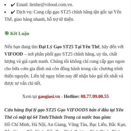
✔️ Email: lienhe@vifood.com.vn.
✔️ Dịch vụ: Cung cấp gạo ST25 chính hãng tận gốc tại Yên
Thế, giao hàng nhanh, hỗ trợ từ thiện.
🎯 Kết Luận
Nếu bạn đang tìm
Đại Lý Gạo ST25 Tại Yên Thế
, hãy đến với
VIFOOD
– nơi phân phối gạo ST25 chính hãng, uy tín, chất
lượng và giá cạnh tranh. Chúng tôi không chỉ cung cấp gạo ngon
cho bữa cơm gia đình mà còn đồng hành trong các chương trình
thiện nguyện. Liên hệ ngay hôm nay để nhận báo giá tốt nhất và
được tư vấn chi tiết.
Xem tại
gaogiasi.vn
-
Hotline:
08.77.99.00.55
Cửa hàng Đại lý gạo ST25 Gạo VIFOODS bán ở đâu tại Yên
Thế có mặt tại 64 Tỉnh/Thành Trong cả nước bao gồm:
Hồ Chí Minh, Hà Nội, An Giang, Vũng Tàu, Bạc Liêu, Bắc Kạn,