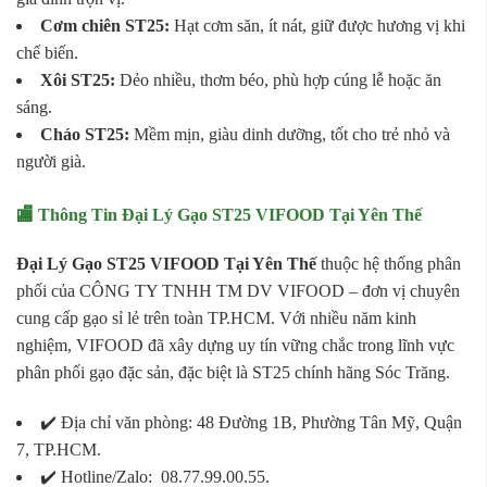
Cơm chiên ST25:
Hạt cơm săn, ít nát, giữ được hương vị khi
chế biến.
Xôi ST25:
Dẻo nhiều, thơm béo, phù hợp cúng lễ hoặc ăn
sáng.
Cháo ST25:
Mềm mịn, giàu dinh dưỡng, tốt cho trẻ nhỏ và
người già.
🏬 Thông Tin Đại Lý Gạo ST25 VIFOOD Tại Yên Thế
Đại Lý Gạo ST25 VIFOOD Tại Yên Thế
thuộc hệ thống phân
phối của CÔNG TY TNHH TM DV VIFOOD – đơn vị chuyên
cung cấp gạo sỉ lẻ trên toàn TP.HCM. Với nhiều năm kinh
nghiệm, VIFOOD đã xây dựng uy tín vững chắc trong lĩnh vực
phân phối gạo đặc sản, đặc biệt là ST25 chính hãng Sóc Trăng.
✔️ Địa chỉ văn phòng: 48 Đường 1B, Phường Tân Mỹ, Quận
7, TP.HCM.
✔️ Hotline/Zalo: 08.77.99.00.55.