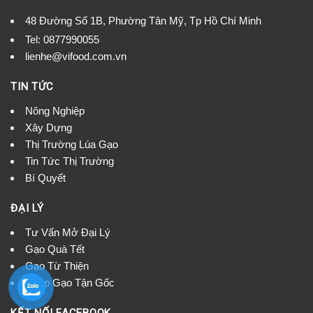
48 Đường Số 1B, Phường Tân Mỹ, Tp Hồ Chí Minh
Tel:
0877990055
lienhe@vifood.com.vn
TIN TỨC
Nông Nghiệp
Xây Dựng
Thị Trường Lúa Gạo
Tin Tức Thị Trường
Bí Quyết
ĐẠI LÝ
Tư Vấn Mở Đại Lý
Gạo Quà Tết
Gạo Từ Thiện
Nhập Gạo Tận Gốc