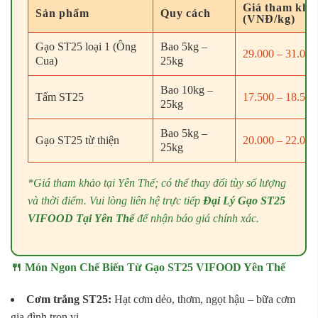
Giá tham khả
Sản phẩm
Quy cách
(VNĐ/kg)
Gạo ST25 loại 1 (Ông
Bao 5kg –
29.000 – 31.000
Cua)
25kg
Bao 10kg –
Tấm ST25
17.500 – 18.500
25kg
Bao 5kg –
Gạo ST25 từ thiện
20.000 – 22.000
25kg
*Giá tham khảo tại Yên Thế; có thể thay đổi tùy số lượng
và thời điểm. Vui lòng liên hệ trực tiếp
Đại Lý Gạo ST25
VIFOOD Tại Yên Thế
để nhận báo giá chính xác.
🍴 Món Ngon Chế Biến Từ Gạo ST25 VIFOOD Yên Thế
Cơm trắng ST25:
Hạt cơm dẻo, thơm, ngọt hậu – bữa cơm
gia đình trọn vị.