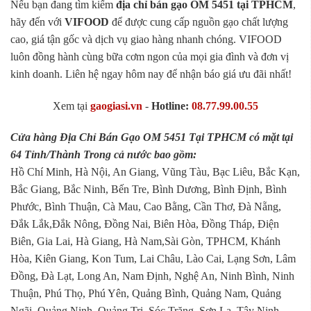
Nếu bạn đang tìm kiếm
địa chỉ bán gạo OM 5451 tại TPHCM
,
hãy đến với
VIFOOD
để được cung cấp nguồn gạo chất lượng
cao, giá tận gốc và dịch vụ giao hàng nhanh chóng. VIFOOD
luôn đồng hành cùng bữa cơm ngon của mọi gia đình và đơn vị
kinh doanh. Liên hệ ngay hôm nay để nhận báo giá ưu đãi nhất!
Xem tại
gaogiasi.vn
-
Hotline:
08.77.99.00.55
Cửa hàng Địa Chỉ Bán Gạo OM 5451 Tại TPHCM có mặt tại
64 Tỉnh/Thành Trong cả nước bao gồm:
Hồ Chí Minh, Hà Nội, An Giang, Vũng Tàu, Bạc Liêu, Bắc Kạn,
Bắc Giang, Bắc Ninh, Bến Tre, Bình Dương, Bình Định, Bình
Phước, Bình Thuận, Cà Mau, Cao Bằng, Cần Thơ, Đà Nẵng,
Đắk Lắk,Đắk Nông, Đồng Nai, Biên Hòa, Đồng Tháp, Điện
Biên, Gia Lai, Hà Giang, Hà Nam,Sài Gòn, TPHCM, Khánh
Hòa, Kiên Giang, Kon Tum, Lai Châu, Lào Cai, Lạng Sơn, Lâm
Đồng, Đà Lạt, Long An, Nam Định, Nghệ An, Ninh Bình, Ninh
Thuận, Phú Thọ, Phú Yên, Quảng Bình, Quảng Nam, Quảng
Ngãi, Quảng Ninh, Quảng Trị, Sóc Trăng, Sơn La, Tây Ninh,