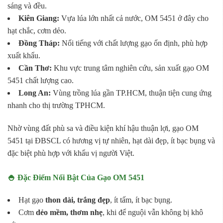
sáng và đều.
Kiên Giang:
Vựa lúa lớn nhất cả nước, OM 5451 ở đây cho
hạt chắc, cơm dẻo.
Đồng Tháp:
Nổi tiếng với chất lượng gạo ổn định, phù hợp
xuất khẩu.
Cần Thơ:
Khu vực trung tâm nghiên cứu, sản xuất gạo OM
5451 chất lượng cao.
Long An:
Vùng trồng lúa gần TP.HCM, thuận tiện cung ứng
nhanh cho thị trường TPHCM.
Nhờ vùng đất phù sa và điều kiện khí hậu thuận lợi, gạo OM
5451 tại ĐBSCL có hương vị tự nhiên, hạt dài đẹp, ít bạc bụng và
đặc biệt phù hợp với khẩu vị người Việt.
🍚 Đặc Điểm Nổi Bật Của Gạo OM 5451
Hạt gạo
thon dài, trắng đẹp
, ít tấm, ít bạc bụng.
Cơm
dẻo mềm, thơm nhẹ
, khi để nguội vẫn không bị khô