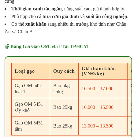
cứng.
Thời gian canh tác ngắn
, năng suất cao, giá thành hợp lý.
Phù hợp cho cả
bữa cơm gia đình
và
suất ăn công nghiệp
.
Có thể
xuất khẩu
sang nhiều thị trường khó tính như Châu
Âu và Châu Á.
💰 Bảng Giá Gạo OM 5451 Tại TPHCM
Giá tham khảo
Loại gạo
Quy cách
Gh
(VNĐ/kg)
Gạo OM 5451
Bao 5kg –
Gạ
16.500 – 17.000
loại 1
25kg
biế
Gạo OM 5451
Chu
Bao 25kg
16.000 – 16.500
sấy khô
cô
Gạo OM 5451
Dù
Bao 25kg
13.000 – 13.500
tấm
giá