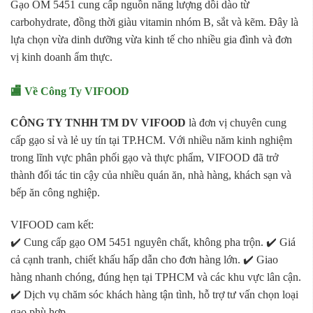
Gạo OM 5451 cung cấp nguồn năng lượng dồi dào từ
carbohydrate, đồng thời giàu vitamin nhóm B, sắt và kẽm. Đây là
lựa chọn vừa dinh dưỡng vừa kinh tế cho nhiều gia đình và đơn
vị kinh doanh ẩm thực.
🏬 Về Công Ty VIFOOD
CÔNG TY TNHH TM DV VIFOOD
là đơn vị chuyên cung
cấp gạo sỉ và lẻ uy tín tại TP.HCM. Với nhiều năm kinh nghiệm
trong lĩnh vực phân phối gạo và thực phẩm, VIFOOD đã trở
thành đối tác tin cậy của nhiều quán ăn, nhà hàng, khách sạn và
bếp ăn công nghiệp.
VIFOOD cam kết:
✔️ Cung cấp gạo OM 5451 nguyên chất, không pha trộn. ✔️ Giá
cả cạnh tranh, chiết khấu hấp dẫn cho đơn hàng lớn. ✔️ Giao
hàng nhanh chóng, đúng hẹn tại TPHCM và các khu vực lân cận.
✔️ Dịch vụ chăm sóc khách hàng tận tình, hỗ trợ tư vấn chọn loại
gạo phù hợp.