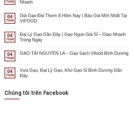
Nhanh
Th04
Giá Gạo Đài Thơm 8 Hôm Nay | Báo Giá Mới Nhất Tại
04
VIFOOD
Th04
Đại Lý Gạo Gần Đây | Gạo Ngon Giá Sỉ – Giao Nhanh
04
Trong Ngày
Th04
GẠO TÀI NGUYÊN LA – Gạo Sạch Vifood Bình Dương
04
Th04
Vựa Gạo, Đại Lý Gạo, Kho Gạo Sỉ Bình Dương Gần
04
Đây
Th04
Chúng tôi trên Facebook