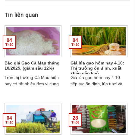
Tin liên quan
04
04
Th10
Th10
Báo giá Gạo Cà Mau tháng
Giá lúa gạo hôm nay 4.10:
10/2025, (giảm sâu 12%)
Thị trường ổn định, xuất
khẩu gặp khó
Trên thị trường Cà Mau hiện
Giá lúa gạo hôm nay 4.10
nay có rất nhiều đơn vị cung
tiếp tục ổn định, lúa tươi và
cấp Gạo giá rẻ sẵn sàng
gạo thơm giữ mức tốt, trong
cung cấp cho bạn rất nhiều
khi xuất khẩu còn áp lực cạnh
loại sản phẩm với các mức
tranh và cần thêm đơn hàng
giá khác nhau. Nếu bạn đang
mới....
đang cần tìm kiếm bảng báo
04
28
giá Gạo tại Cà Mau để tham
Th10
Th06
khảo thì bài viết này sẽ cung
cấp cho bạn những thông tin