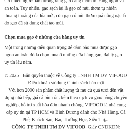
Có nhiều người lầm tưởng rằng gạo càng thơm thì càng ngon và
an toàn. Tuy nhiên, gạo sạch lại là gạo có mùi thơm tự nhiên
thoang thoảng của lúa mới, còn gạo có mùi thơm quá nồng nặc là
do gạo đã sử dụng chất tạo mùi.
Chọn mua gạo ở những cửa hàng uy tín
Một trong những điều quan trọng để đảm bảo mua được gạo
ngon an toàn đó là chọn mua ở những cửa hàng gạo, đại lý gạo
uy tín lâu năm.
© 2025 - Bản quyền thuộc về Công ty TNHH TM DV VIFOOD
Điều khoản sử dụng Chính sách bảo mật
Với hơn 2000 sản phẩm chất lượng từ rau củ quả tươi đến vật
dụng nhà bếp, giá cả bình ổn, kèm theo dịch vụ giao hàng chuyên
nghiệp, hỗ trợ xuất hóa đơn nhanh chóng, VIFOOD là nhà cung
cấp uy tín tại TP HCM và Bình Dương dành cho Nhà Hàng, Cà
Phê, Khách Sạn, Bar, Trường Học, Siêu Thị,...
CÔNG TY TNHH TM DV VIFOOD.
Giấy CNĐKDN: