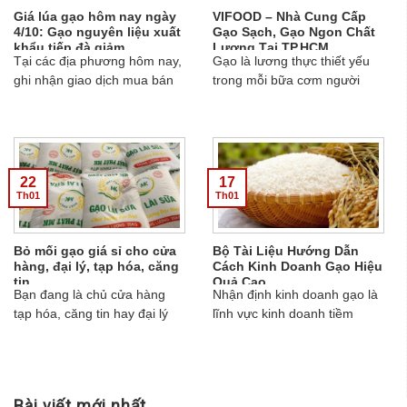
Giá lúa gạo hôm nay ngày
VIFOOD – Nhà Cung Cấp
kịp thời, đầy đủ ...
4/10: Gạo nguyên liệu xuất
Gạo Sạch, Gạo Ngon Chất
khẩu tiếp đà giảm
Lượng Tại TP.HCM
Tại các địa phương hôm nay,
Gạo là lương thực thiết yếu
ghi nhận giao dịch mua bán
trong mỗi bữa cơm người
vẫn chậm, giá tương đối ổn
Việt. Tuy nhiên, giữa vô vàn
định. Theo đó, tại An Giang,
sản phẩm trên thị trường,
giao dịch mua bán yếu, nhà
việc lựa chọn được gạo ngon,
máy chủ động chào báo gạo
sạch, đúng chuẩn, không pha
ra nhiều hơn, giá bình ổn. Tại
trộn, không hóa chất là mối
22
17
Lấp Vò (Đồng Tháp), về
quan tâm hàng đầu của
Th01
Th01
lượng lai rai, giá vững; Sa
người tiêu dùng và các đơn vị
Đéc (Đồng Tháp), gạo về tiếp
kinh doanh ăn uống. ...
Bỏ mối gạo giá sỉ cho cửa
Bộ Tài Liệu Hướng Dẫn
tục vắng, một số khó cho giá
hàng, đại lý, tạp hóa, căng
Cách Kinh Doanh Gạo Hiệu
giảm, ít mua vào. Tại An Cư -
tin
Quả Cao
Đồng Tháp, lượng về ít, giao
Bạn đang là chủ cửa hàng
Nhận định kinh doanh gạo là
dịch mua bán chậm, giá ít
tạp hóa, căng tin hay đại lý
lĩnh vực kinh doanh tiềm
biến động....
gạo mới mở và bạn muốn
năng, thế nhưng bạn chưa
biết nguồn cung cấp gạo giá
biết mở đại lý gạo cần chuẩn
sỉ tại TPHCM ...
bị những gì...
Bài viết mới nhất