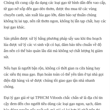
Chúng tôi cung cấp đa dạng các loại gạo từ bình dân đến vao cấp,
từ gạo nở xốp đến gạo dẻo thơm, được thu mua từ các vùng
chuyên canh, sản xuất lúa gạo lớn, đảm bảo sự thuần chủng
không bị lai tạp, nên rất thơm ngon, không bị lẫn tạp chất, hay các
loại gạo khác.
Sản phẩm được xử lý bằng phương pháp sấy sau khi thu hoạch
lúa được xử lý các vi sinh vật có hại, đảm bảo tiêu chuẩn về độ
ẩm nên có thể bảo quản lâu dài mà không sợ chất lượng bị giảm
sút.
Nếu bạn là người bận rộn, không có thời gian ra cửa hàng hay
các siêu thị mua gạo. Bạn hoàn toàn có thể yên tâm ở tại nhà gọi
điện đặt hàng và sẽ được chúng tôi giao gạo tận nhà nhanh
chóng.
Đại lý gạo giá rẻ tại TPHCM Vifoods chắc chắn sẽ là địa chỉ tin
cậy đem đến cho người tiêu dùng các loại gạo ngon, sạch, đảm
bảo đúng nguồn gốc xuất xứ, mà giá cả lại hợp lý nhất trên thị