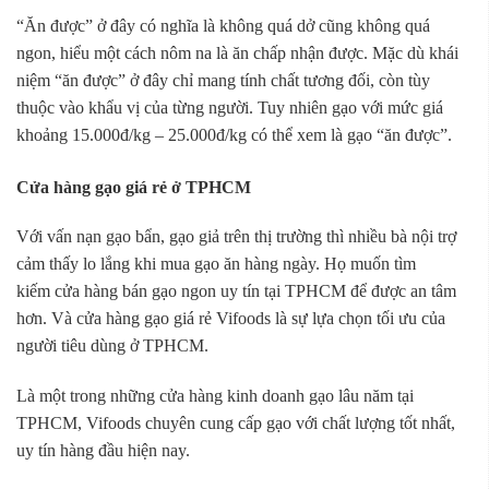
“Ăn được” ở đây có nghĩa là không quá dở cũng không quá
ngon, hiểu một cách nôm na là ăn chấp nhận được. Mặc dù khái
niệm “ăn được” ở đây chỉ mang tính chất tương đối, còn tùy
thuộc vào khẩu vị của từng người. Tuy nhiên gạo với mức giá
khoảng 15.000đ/kg – 25.000đ/kg có thể xem là gạo “ăn được”.
Cửa hàng gạo giá rẻ ở TPHCM
Với vấn nạn gạo bẩn, gạo giả trên thị trường thì nhiều bà nội trợ
cảm thấy lo lắng khi mua gạo ăn hàng ngày. Họ muốn tìm
kiếm cửa hàng bán gạo ngon uy tín tại TPHCM để được an tâm
hơn. Và cửa hàng gạo giá rẻ Vifoods là sự lựa chọn tối ưu của
người tiêu dùng ở TPHCM.
Là một trong những cửa hàng kinh doanh gạo lâu năm tại
TPHCM, Vifoods chuyên cung cấp gạo với chất lượng tốt nhất,
uy tín hàng đầu hiện nay.