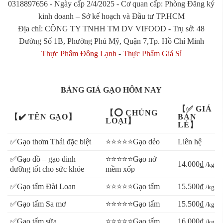
0318897656 - Ngày cấp 2/4/2025 - Cơ quan cấp: Phòng Đăng ký
kinh doanh – Sở kế hoạch và Đầu tư TP.HCM
Địa chỉ: CÔNG TY TNHH TM DV VIFOOD - Trụ sở: 48
Đường Số 1B, Phường Phú Mỹ, Quận 7,Tp. Hồ Chí Minh
Thực Phẩm Đông Lạnh
-
Thực Phẩm Giá Sỉ
BẢNG GIÁ GẠO HÔM NAY
【✅ GIÁ
【⭕ CHỦNG
【✔️ TÊN GẠO】
BÁN
LOẠI】
LẺ】
✅Gạo thơm Thái đặc biệt
⭐⭐⭐⭐⭐Gạo dẻo
Liên hệ
✅Gạo đồ – gạo dinh
⭐⭐⭐⭐⭐Gạo nở
14.000₫
/kg
dưỡng tốt cho sức khỏe
mềm xốp
✅Gạo tấm Đài Loan
⭐⭐⭐⭐⭐Gạo tấm
15.500₫
/kg
✅Gạo tấm Sa mơ
⭐⭐⭐⭐⭐Gạo tấm
15.500₫
/kg
✅Gạo tấm sữa
⭐⭐⭐⭐⭐Gạo tấm
16.000₫
/kg