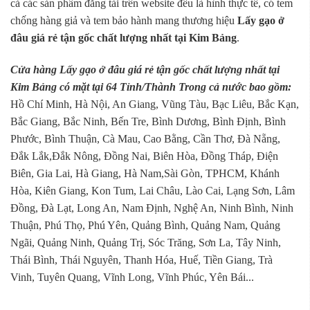
cả các sản phẩm đăng tải trên website đều là hình thực tế, có tem
chống hàng giả và tem bảo hành mang thương hiệu
Lấy gạo ở
đâu giá rẻ tận gốc chất lượng nhất tại Kim Bảng
.
Cửa hàng Lấy gạo ở đâu giá rẻ tận gốc chất lượng nhất tại
Kim Bảng có mặt tại 64 Tỉnh/Thành Trong cả nước bao gồm:
Hồ Chí Minh, Hà Nội, An Giang, Vũng Tàu, Bạc Liêu, Bắc Kạn,
Bắc Giang, Bắc Ninh, Bến Tre, Bình Dương, Bình Định, Bình
Phước, Bình Thuận, Cà Mau, Cao Bằng, Cần Thơ, Đà Nẵng,
Đắk Lắk,Đắk Nông, Đồng Nai, Biên Hòa, Đồng Tháp, Điện
Biên, Gia Lai, Hà Giang, Hà Nam,Sài Gòn, TPHCM, Khánh
Hòa, Kiên Giang, Kon Tum, Lai Châu, Lào Cai, Lạng Sơn, Lâm
Đồng, Đà Lạt, Long An, Nam Định, Nghệ An, Ninh Bình, Ninh
Thuận, Phú Thọ, Phú Yên, Quảng Bình, Quảng Nam, Quảng
Ngãi, Quảng Ninh, Quảng Trị, Sóc Trăng, Sơn La, Tây Ninh,
Thái Bình, Thái Nguyên, Thanh Hóa, Huế, Tiền Giang, Trà
Vinh, Tuyên Quang, Vĩnh Long, Vĩnh Phúc, Yên Bái...