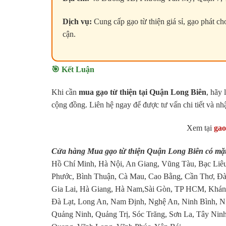
Dịch vụ:
Cung cấp gạo từ thiện giá sỉ, gạo phát c
cận.
🎯 Kết Luận
Khi cần
mua gạo từ thiện tại Quận Long Biên
, hãy
cộng đồng. Liên hệ ngay để được tư vấn chi tiết và nh
Xem tại
gao
Cửa hàng Mua gạo từ thiện Quận Long Biên có mặt
Hồ Chí Minh, Hà Nội, An Giang, Vũng Tàu, Bạc Liêu
Phước, Bình Thuận, Cà Mau, Cao Bằng, Cần Thơ, Đà
Gia Lai, Hà Giang, Hà Nam,Sài Gòn, TP HCM, Khánh
Đà Lạt, Long An, Nam Định, Nghệ An, Ninh Bình, N
Quảng Ninh, Quảng Trị, Sóc Trăng, Sơn La, Tây Ninh