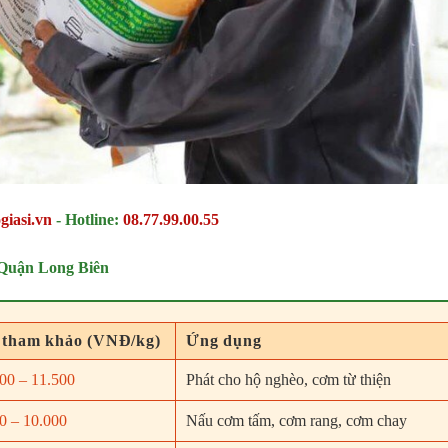
giasi.vn
-
Hotline:
08.77.99.00.55
Quận Long Biên
 tham khảo (VNĐ/kg)
Ứng dụng
00 – 11.500
Phát cho hộ nghèo, cơm từ thiện
0 – 10.000
Nấu cơm tấm, cơm rang, cơm chay