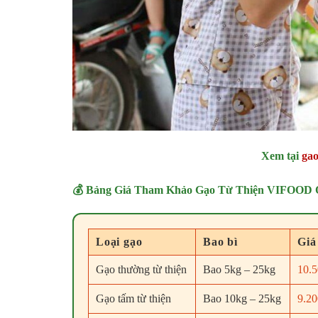
Xem tại
gao
💰 Bảng Giá Tham Khảo Gạo Từ Thiện VIFOOD 
Loại gạo
Bao bì
Giá
Gạo thường từ thiện
Bao 5kg – 25kg
10.5
Gạo tấm từ thiện
Bao 10kg – 25kg
9.20