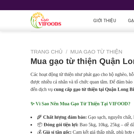
GIỚI THIỆU
G
TRANG CHỦ
/
MUA GẠO TỪ THIỆN
Mua gạo từ thiện Quận Lo
Các hoạt động từ thiện như phát gạo cho hộ nghèo, hỗ
được nhiều cá nhân và tổ chức quan tâm. Để đảm bảo 
đến dịch vụ
cung cấp gạo từ thiện tại Quận Long B
✨ Vì Sao Nên Mua Gạo Từ Thiện Tại VIFOOD?
🌾
Chất lượng đảm bảo:
Gạo sạch, nguyên chất, 
📦
Đóng gói tiện lợi:
Bao 5kg, 10kg, 25kg – dễ dà
💰
Giá sỉ tận gốc:
Cam kết giá thấp nhất, phù hợp c