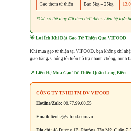
Gạo thơm từ thiện
Bao 5kg – 25kg
13.0
*Giá có thể thay đổi theo thời điểm. Liên hệ trực
🌟 Lợi Ích Khi Đặt Gạo Từ Thiện Qua VIFOOD
Khi mua gạo từ thiện tại VIFOOD, bạn không chỉ nhậ
giao hàng. Chúng tôi luôn hỗ trợ nhanh chóng, minh 
📍 Liên Hệ Mua Gạo Từ Thiện Quận Long Biên
CÔNG TY TNHH TM DV VIFOOD
Hotline/Zalo:
08.77.99.00.55
Email:
lienhe@vifood.com.vn
Địa chỉ:
48 Đường 1B, Phường Tân Mỹ, Quận 7