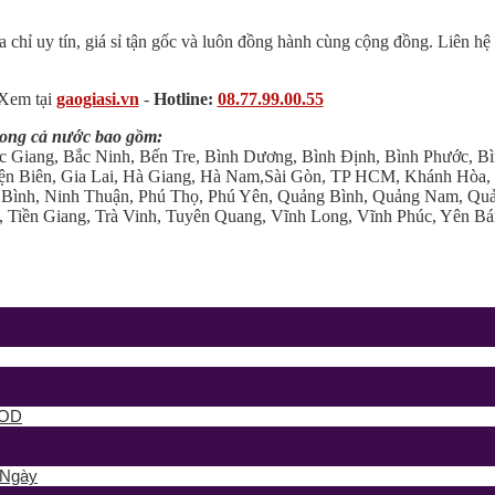
a chỉ uy tín, giá sỉ tận gốc và luôn đồng hành cùng cộng đồng. Liên hệ
Xem tại
gaogiasi.vn
-
Hotline:
08.77.99.00.55
rong cả nước bao gồm:
c Giang, Bắc Ninh, Bến Tre, Bình Dương, Bình Định, Bình Phước, B
n Biên, Gia Lai, Hà Giang, Hà Nam,Sài Gòn, TP HCM, Khánh Hòa, 
Bình, Ninh Thuận, Phú Thọ, Phú Yên, Quảng Bình, Quảng Nam, Quả
 Tiền Giang, Trà Vinh, Tuyên Quang, Vĩnh Long, Vĩnh Phúc, Yên Bái
OOD
 Ngày