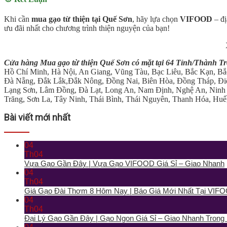
Khi cần
mua gạo từ thiện tại Quế Sơn
, hãy lựa chọn
VIFOOD
– đị
ưu đãi nhất cho chương trình thiện nguyện của bạn!
Cửa hàng Mua gạo từ thiện Quế Sơn có mặt tại 64 Tỉnh/Thành T
Hồ Chí Minh, Hà Nội, An Giang, Vũng Tàu, Bạc Liêu, Bắc Kạn, Bắ
Đà Nẵng, Đắk Lắk,Đắk Nông, Đồng Nai, Biên Hòa, Đồng Tháp, Điệ
Lạng Sơn, Lâm Đồng, Đà Lạt, Long An, Nam Định, Nghệ An, Ninh 
Trăng, Sơn La, Tây Ninh, Thái Bình, Thái Nguyên, Thanh Hóa, Huế,
Bài viết mới nhất
04
Th04
Vựa Gạo Gần Đây | Vựa Gạo VIFOOD Giá Sỉ – Giao Nhanh
04
Th04
Giá Gạo Đài Thơm 8 Hôm Nay | Báo Giá Mới Nhất Tại VIF
04
Th04
Đại Lý Gạo Gần Đây | Gạo Ngon Giá Sỉ – Giao Nhanh Trong