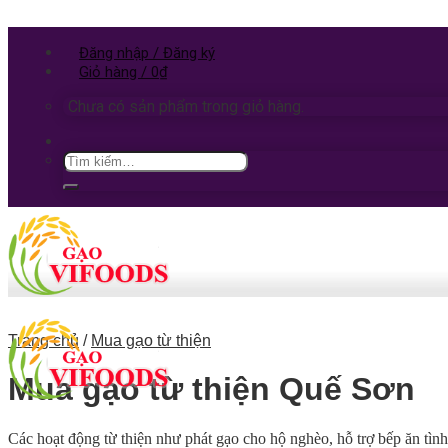
Đăng nhập / Đăng ký
Giỏ hàng /
0
₫
Chưa có sản phẩm trong giỏ hàng.
Trang chủ
/
Mua gạo từ thiện
Mua gạo từ thiện Quế Sơn
Các hoạt động từ thiện như phát gạo cho hộ nghèo, hỗ trợ bếp ăn tì