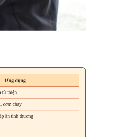
Ứng dụng
 từ thiện
, cơm chay
ếp ăn tình thương