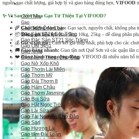
nguồn gạo chất lượng, giá hợp lý và giao hàng đúng hẹn,
VIFOOD
m
✨ Vì Sao Nên Mua Gạo Từ Thiện Tại VIFOOD?
Giới Thiệu
Gạo
🌾
Chất lượng đảm bảo:
Gạo sạch, nguyên chất, không pha tr
Gạo St25 Ông Cua
Đặc Sản ST24 Sóc Trăng
📦
Đóng gói tiện lợi:
Bao 5kg, 10kg, 25kg – dễ dàng phân phát
Gạo Đặc Sản ST21 Sóc Trăng
💰
Giá sỉ tận gốc:
Cam kết giá thấp nhất, phù hợp cho các chươn
Gạo OM 5451
🚚
Giao hàng nhanh:
Giao tận nơi Quế Sơn và các quận lân c
Gạo Nhật
❤️
Đồng hành cùng cộng đồng:
VIFOOD đã nhiều năm hỗ trợ 
Gạo Nàng Thơm Chợ Đào
Gạo Nở Xốp Khô
Gạo Thơm Lài Miên
Gạo Thơm Mỹ
Gạo Đài Thơm 8
Gạo Hàm Châu
Gạo Thơm Jasmine
Gạo Bụi Sữa
Gạo Hạt Ngọc Trời
Gạo Lài Sữa
Gạo Tài Nguyên Chợ Đào
Gạo Sari
Gạo Hương Lài
Gạo tấm Đài Loan