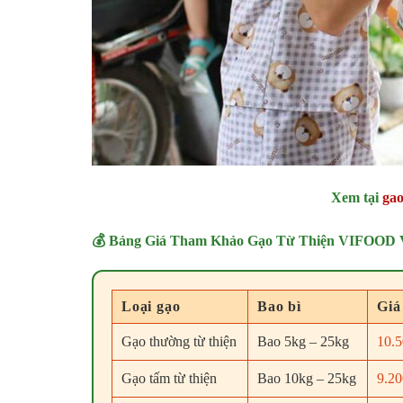
Xem tại
gao
💰 Bảng Giá Tham Khảo Gạo Từ Thiện VIFOOD 
Loại gạo
Bao bì
Giá
Gạo thường từ thiện
Bao 5kg – 25kg
10.5
Gạo tấm từ thiện
Bao 10kg – 25kg
9.20