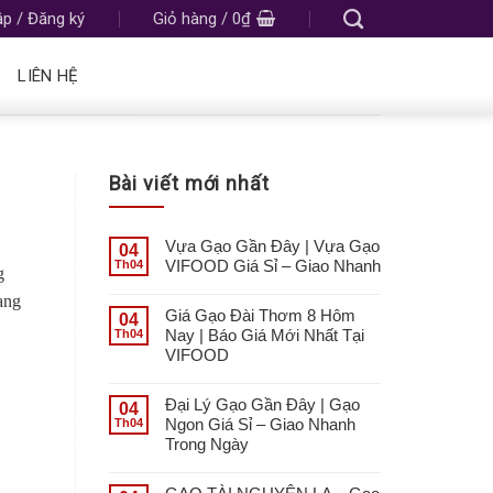
p / Đăng ký
Giỏ hàng /
0
₫
LIÊN HỆ
Bài viết mới nhất
Vựa Gạo Gần Đây | Vựa Gạo
04
VIFOOD Giá Sỉ – Giao Nhanh
Th04
g
ng
Giá Gạo Đài Thơm 8 Hôm
04
Nay | Báo Giá Mới Nhất Tại
Th04
VIFOOD
Đại Lý Gạo Gần Đây | Gạo
04
Ngon Giá Sỉ – Giao Nhanh
Th04
Trong Ngày