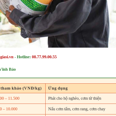
giasi.vn
-
Hotline:
08.77.99.00.55
Vĩnh Bảo
 tham khảo (VNĐ/kg)
Ứng dụng
00 – 11.500
Phát cho hộ nghèo, cơm từ thiện
0 – 10.000
Nấu cơm tấm, cơm rang, cơm chay