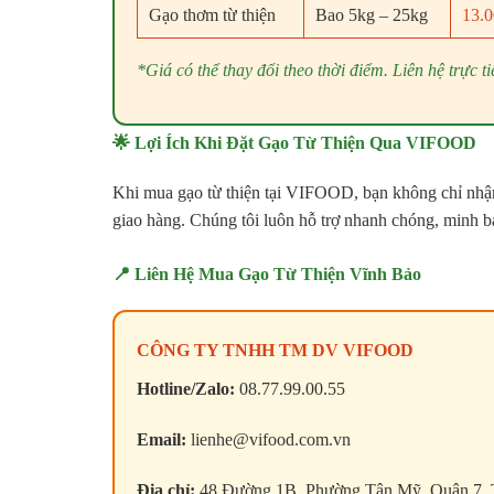
Gạo thơm từ thiện
Bao 5kg – 25kg
13.0
*Giá có thể thay đổi theo thời điểm. Liên hệ trực
🌟 Lợi Ích Khi Đặt Gạo Từ Thiện Qua VIFOOD
Khi mua gạo từ thiện tại VIFOOD, bạn không chỉ nhậ
giao hàng. Chúng tôi luôn hỗ trợ nhanh chóng, minh 
📍 Liên Hệ Mua Gạo Từ Thiện Vĩnh Bảo
CÔNG TY TNHH TM DV VIFOOD
Hotline/Zalo:
08.77.99.00.55
Email:
lienhe@vifood.com.vn
Địa chỉ:
48 Đường 1B, Phường Tân Mỹ, Quận 7