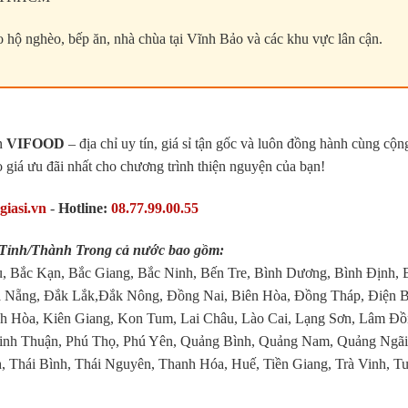
o hộ nghèo, bếp ăn, nhà chùa tại Vĩnh Bảo và các khu vực lân cận.
ọn
VIFOOD
– địa chỉ uy tín, giá sỉ tận gốc và luôn đồng hành cùng cộn
o giá ưu đãi nhất cho chương trình thiện nguyện của bạn!
giasi.vn
-
Hotline:
08.77.99.00.55
4 Tỉnh/Thành Trong cả nước bao gồm:
, Bắc Kạn, Bắc Giang, Bắc Ninh, Bến Tre, Bình Dương, Bình Định, 
 Nẵng, Đắk Lắk,Đắk Nông, Đồng Nai, Biên Hòa, Đồng Tháp, Điện B
 Hòa, Kiên Giang, Kon Tum, Lai Châu, Lào Cai, Lạng Sơn, Lâm Đồ
inh Thuận, Phú Thọ, Phú Yên, Quảng Bình, Quảng Nam, Quảng Ngãi
, Thái Bình, Thái Nguyên, Thanh Hóa, Huế, Tiền Giang, Trà Vinh, T