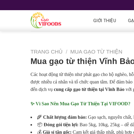
GIỚI THIỆU
G
TRANG CHỦ
/
MUA GẠO TỪ THIỆN
Mua gạo từ thiện Vĩnh Bả
Các hoạt động từ thiện như phát gạo cho hộ nghèo, hỗ
được nhiều cá nhân và tổ chức quan tâm. Để đảm bảo 
đến dịch vụ
cung cấp gạo từ thiện tại Vĩnh Bảo
với g
✨ Vì Sao Nên Mua Gạo Từ Thiện Tại VIFOOD?
🌾
Chất lượng đảm bảo:
Gạo sạch, nguyên chất, 
📦
Đóng gói tiện lợi:
Bao 5kg, 10kg, 25kg – dễ dà
💰
Giá sỉ tận gốc:
Cam kết giá thấp nhất, phù hợp c