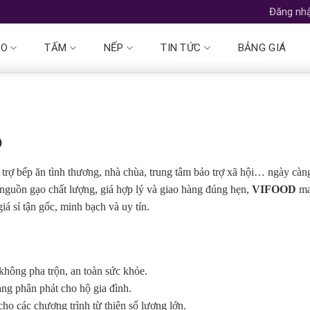
Đăng nhậ
ẠO
TẤM
NẾP
TIN TỨC
BẢNG GIÁ
o
 trợ bếp ăn tình thương, nhà chùa, trung tâm bảo trợ xã hội… ngày càn
nguồn gạo chất lượng, giá hợp lý và giao hàng đúng hẹn,
VIFOOD
ma
iá sỉ tận gốc, minh bạch và uy tín.
không pha trộn, an toàn sức khỏe.
ng phân phát cho hộ gia đình.
ho các chương trình từ thiện số lượng lớn.