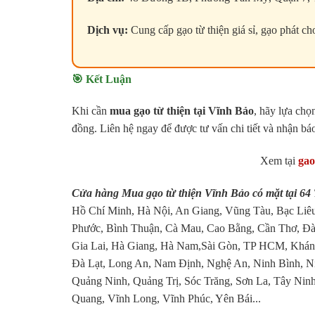
Dịch vụ:
Cung cấp gạo từ thiện giá sỉ, gạo phát ch
🎯 Kết Luận
Khi cần
mua gạo từ thiện tại Vĩnh Bảo
, hãy lựa ch
đồng. Liên hệ ngay để được tư vấn chi tiết và nhận bá
Xem tại
gao
Cửa hàng Mua gạo từ thiện Vĩnh Bảo có mặt tại 6
Hồ Chí Minh, Hà Nội, An Giang, Vũng Tàu, Bạc Liêu
Phước, Bình Thuận, Cà Mau, Cao Bằng, Cần Thơ, Đà
Gia Lai, Hà Giang, Hà Nam,Sài Gòn, TP HCM, Khánh
Đà Lạt, Long An, Nam Định, Nghệ An, Ninh Bình, N
Quảng Ninh, Quảng Trị, Sóc Trăng, Sơn La, Tây Ninh
Quang, Vĩnh Long, Vĩnh Phúc, Yên Bái...