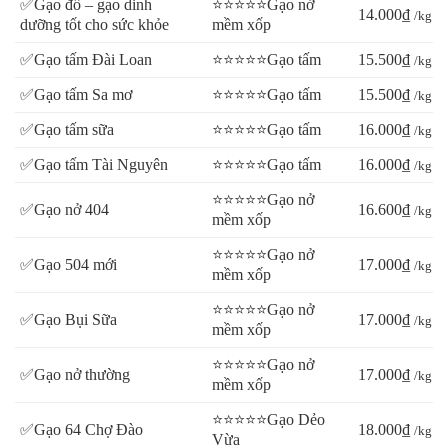
✅Gạo đồ – gạo dinh
⭐⭐⭐⭐⭐Gạo nở
14.000₫
/kg
dưỡng tốt cho sức khỏe
mềm xốp
✅Gạo tấm Đài Loan
⭐⭐⭐⭐⭐Gạo tấm
15.500₫
/kg
✅Gạo tấm Sa mơ
⭐⭐⭐⭐⭐Gạo tấm
15.500₫
/kg
✅Gạo tấm sữa
⭐⭐⭐⭐⭐Gạo tấm
16.000₫
/kg
✅Gạo tấm Tài Nguyên
⭐⭐⭐⭐⭐Gạo tấm
16.000₫
/kg
⭐⭐⭐⭐⭐Gạo nở
✅Gạo nở 404
16.600₫
/kg
mềm xốp
⭐⭐⭐⭐⭐Gạo nở
✅Gạo 504 mới
17.000₫
/kg
mềm xốp
⭐⭐⭐⭐⭐Gạo nở
✅Gạo Bụi Sữa
17.000₫
/kg
mềm xốp
⭐⭐⭐⭐⭐Gạo nở
✅Gạo nở thường
17.000₫
/kg
mềm xốp
⭐⭐⭐⭐⭐Gạo Dẻo
✅Gạo 64 Chợ Đào
18.000₫
/kg
Vừa