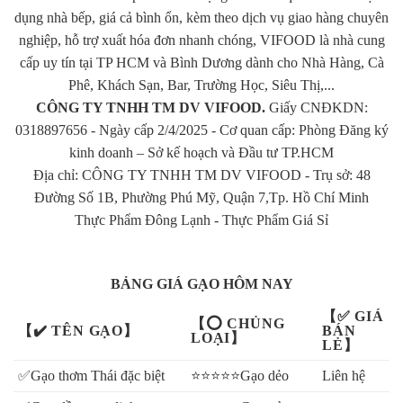
Bạn muốn mở đại lý gạo, nhưng chưa biết bắt đầu từ đâu?
dụng nhà bếp, giá cả bình ổn, kèm theo dịch vụ giao hàng chuyên
nghiệp, hỗ trợ xuất hóa đơn nhanh chóng, VIFOOD là nhà cung
Xem tại đây >>>>
TƯ VẤN MỞ ĐẠI LÝ GẠO
<<<<
cấp uy tín tại TP HCM và Bình Dương dành cho Nhà Hàng, Cà
Phê, Khách Sạn, Bar, Trường Học, Siêu Thị,...
Bạn đang tìm nhà cung cấp gạo từ thiện cho chùa hay tổ chức từ
CÔNG TY TNHH TM DV VIFOOD.
Giấy CNĐKDN:
thiện?
0318897656 - Ngày cấp 2/4/2025 - Cơ quan cấp: Phòng Đăng ký
kinh doanh – Sở kế hoạch và Đầu tư TP.HCM
Xem tại đây >>>>
VỰA GẠO
Vifoods
CHUYÊN CUNG CẤP
Địa chỉ: CÔNG TY TNHH TM DV VIFOOD - Trụ sở: 48
GẠO TỪ THIỆN CHẤT LƯỢNG
<<<<
Đường Số 1B, Phường Phú Mỹ, Quận 7,Tp. Hồ Chí Minh
Thực Phẩm Đông Lạnh
-
Thực Phẩm Giá Sỉ
Bạn muốn lựa chọn loại gạo phù hợp với gia đình mình?
Xem tại đây >>>>
GẠO NGON GIAO TẬN NHÀ
<<<<
BẢNG GIÁ GẠO HÔM NAY
Bạn quan tâm giá cả lúa gạo trên thị trường, hay muốn tìm nguồn
【✅ GIÁ
【⭕ CHỦNG
【✔️ TÊN GẠO】
BÁN
gạo giá thấp mà chất lượng cao?
LOẠI】
LẺ】
Xem tại đây >>>>
GIÁ GẠO HÔM NAY
<<<<
✅Gạo thơm Thái đặc biệt
⭐⭐⭐⭐⭐Gạo dẻo
Liên hệ