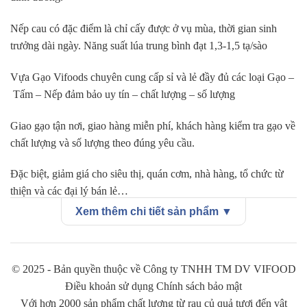
Nếp cau có đặc điểm là chỉ cấy được ở vụ mùa, thời gian sinh
trưởng dài ngày. Năng suất lúa trung bình đạt 1,3-1,5 tạ/sào
Vựa Gạo Vifoods chuyên cung cấp sỉ và lẻ đầy đủ các loại Gạo –
Tấm – Nếp đảm bảo uy tín – chất lượng – số lượng
Giao gạo tận nơi, giao hàng miễn phí, khách hàng kiểm tra gạo về
chất lượng và số lượng theo đúng yêu cầu.
Đặc biệt, giảm giá cho siêu thị, quán cơm, nhà hàng, tổ chức từ
thiện và các đại lý bán lẻ…
Xem thêm chi tiết sản phẩm ▼
Hãy đến với đại lý gạo tại tphcm để nhận được Gạo chất lượng
nhất và giá cả cạnh tranh nhất.
© 2025 - Bản quyền thuộc về Công ty TNHH TM DV VIFOOD
GỌI NGAY – 08.77.99.00.55 ĐỂ ĐƯỢC TƯ VẤN VÀ MUA
Điều khoản sử dụng Chính sách bảo mật
GẠO GIÁ SỈ
Với hơn 2000 sản phẩm chất lượng từ rau củ quả tươi đến vật