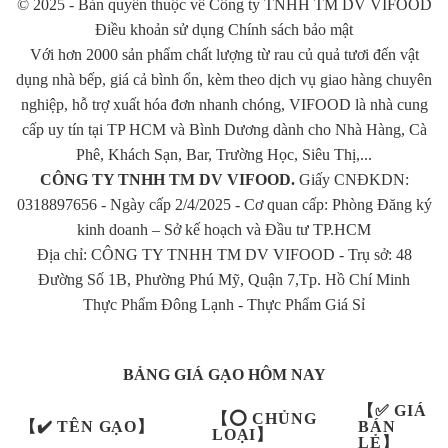
© 2025 - Bản quyền thuộc về Công ty TNHH TM DV VIFOOD
Điều khoản sử dụng Chính sách bảo mật
Bạn muốn mở đại lý gạo, nhưng chưa biết bắt đầu từ đâu?
Với hơn 2000 sản phẩm chất lượng từ rau củ quả tươi đến vật
Xem tại đây >>>>
TƯ VẤN MỞ ĐẠI LÝ GẠO
<<<<
dụng nhà bếp, giá cả bình ổn, kèm theo dịch vụ giao hàng chuyên
nghiệp, hỗ trợ xuất hóa đơn nhanh chóng, VIFOOD là nhà cung
Bạn đang tìm nhà cung cấp gạo từ thiện cho chùa hay tổ chức từ
cấp uy tín tại TP HCM và Bình Dương dành cho Nhà Hàng, Cà
thiện?
Phê, Khách Sạn, Bar, Trường Học, Siêu Thị,...
CÔNG TY TNHH TM DV VIFOOD.
Giấy CNĐKDN:
Xem tại đây >>>>
VỰA GẠO GIÁ SỈ CHUYÊN CUNG CẤP
0318897656 - Ngày cấp 2/4/2025 - Cơ quan cấp: Phòng Đăng ký
GẠO TỪ THIỆN CHẤT LƯỢNG
<<<<
kinh doanh – Sở kế hoạch và Đầu tư TP.HCM
Địa chỉ: CÔNG TY TNHH TM DV VIFOOD - Trụ sở: 48
Bạn muốn lựa chọn loại gạo phù hợp với gia đình mình?
Đường Số 1B, Phường Phú Mỹ, Quận 7,Tp. Hồ Chí Minh
Thực Phẩm Đông Lạnh
-
Thực Phẩm Giá Sỉ
Xem tại đây >>>>
GẠO NGON GIAO TẬN NHÀ
<<<<
Bạn quan tâm giá cả lúa gạo trên thị trường, hay muốn tìm nguồn
BẢNG GIÁ GẠO HÔM NAY
gạo giá thấp mà chất lượng cao?
【✅ GIÁ
【⭕ CHỦNG
【✔️ TÊN GẠO】
BÁN
Xem tại đây >>>>
GIÁ GẠO HÔM NAY
<<<<
LOẠI】
LẺ】