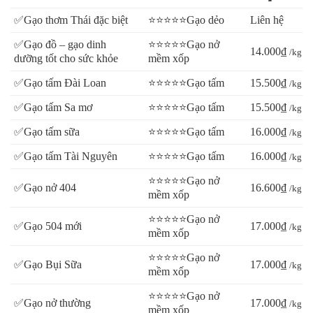
✅Gạo thơm Thái đặc biệt
⭐⭐⭐⭐⭐Gạo dẻo
Liên hệ
✅Gạo đồ – gạo dinh
⭐⭐⭐⭐⭐Gạo nở
14.000₫
/kg
dưỡng tốt cho sức khỏe
mềm xốp
✅Gạo tấm Đài Loan
⭐⭐⭐⭐⭐Gạo tấm
15.500₫
/kg
✅Gạo tấm Sa mơ
⭐⭐⭐⭐⭐Gạo tấm
15.500₫
/kg
✅Gạo tấm sữa
⭐⭐⭐⭐⭐Gạo tấm
16.000₫
/kg
✅Gạo tấm Tài Nguyên
⭐⭐⭐⭐⭐Gạo tấm
16.000₫
/kg
⭐⭐⭐⭐⭐Gạo nở
✅Gạo nở 404
16.600₫
/kg
mềm xốp
⭐⭐⭐⭐⭐Gạo nở
✅Gạo 504 mới
17.000₫
/kg
mềm xốp
⭐⭐⭐⭐⭐Gạo nở
✅Gạo Bụi Sữa
17.000₫
/kg
mềm xốp
⭐⭐⭐⭐⭐Gạo nở
✅Gạo nở thường
17.000₫
/kg
mềm xốp