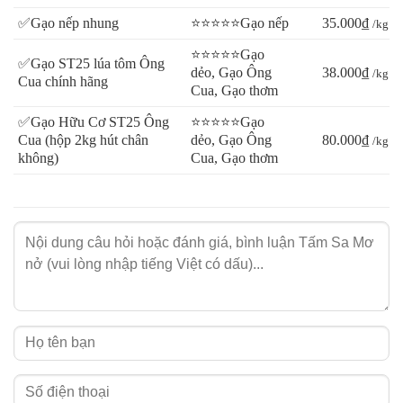
✅Gạo nếp nhung
⭐⭐⭐⭐⭐Gạo nếp
35.000₫
/kg
⭐⭐⭐⭐⭐Gạo
✅Gạo ST25 lúa tôm Ông
dẻo, Gạo Ông
38.000₫
/kg
Cua chính hãng
Cua, Gạo thơm
✅Gạo Hữu Cơ ST25 Ông
⭐⭐⭐⭐⭐Gạo
Cua (hộp 2kg hút chân
dẻo, Gạo Ông
80.000₫
/kg
không)
Cua, Gạo thơm