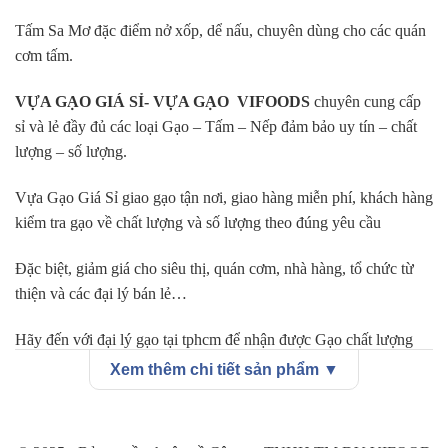
Tấm Sa Mơ
đặc điểm nở xốp, dể nấu, chuyên dùng cho các quán
cơm tấm.
VỰA GẠO GIÁ SỈ- VỰA GẠO VIFOODS
chuyên cung cấp
sỉ và lẻ đầy đủ các loại Gạo – Tấm – Nếp đảm bảo uy tín – chất
lượng – số lượng.
Vựa Gạo Giá Sỉ giao gạo tận nơi, giao hàng miễn phí, khách hàng
kiểm tra gạo về chất lượng và số lượng theo đúng yêu cầu
Đặc biệt, giảm giá cho siêu thị, quán cơm, nhà hàng, tổ chức từ
thiện và các đại lý bán lẻ…
Hãy đến với đại lý gạo tại tphcm để nhận được Gạo chất lượng
nhất và giá cả cạnh tranh nhất.
Xem thêm chi tiết sản phẩm ▼
GỌI NGAY – 08.77.99.00.55 ĐỂ ĐƯỢC TƯ VẤN VÀ MUA
GẠO GIÁ SỈ