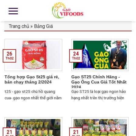
Trang chủ
»
Bảng Giá
26
24
Th02
Th02
Tổng hợp Gạo St25 giá rẻ,
Gạo ST25 Chính Hãng -
bán chạy tháng 2/2024
Gạo Ông Cua Giá Tốt Nhất
2024
t25 - gạo st25 chú hồ quang
Gạo ST25 là loại gạo ngon hảo
cua- gạo ngon nhất thế giới năm
hạng nhất trên thị trường hiện
2019 - túi 5kg...
nay. Do đó gạo ST 25 được
nhiều người tìm kiếm và thắc
mắc...
21
21