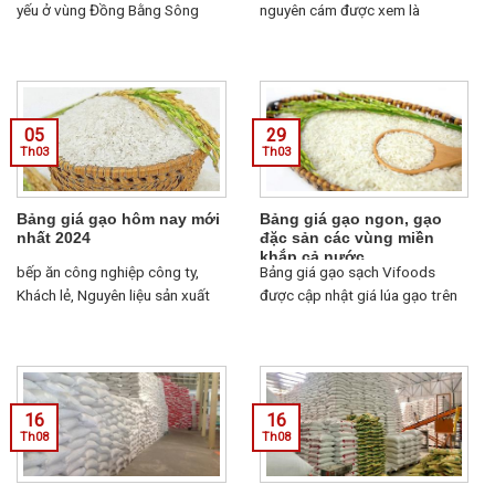
yếu ở vùng Đồng Bằng Sông
nguyên cám được xem là
Cửu Long. Hạt gạo tấm Sa Mơ
nguyên liệu chính, nấu
màu trắng...
cơm/cháo dinh dưỡng thơm
ngon...
05
29
Th03
Th03
Bảng giá gạo hôm nay mới
Bảng giá gạo ngon, gạo
nhất 2024
đặc sản các vùng miền
khắp cả nước
bếp ăn công nghiệp công ty,
Bảng giá gạo sạch Vifoods
Khách lẻ, Nguyên liệu sản xuất
được cập nhật giá lúa gạo trên
tại các xưởng sản xuất bún,
thị trường, nhằm đưa đến tay
phở, bánh canh…, quán ăn bình
quý khách hàng những sản
dân, quán cơm bình dân...
phẩm ...
16
16
Th08
Th08