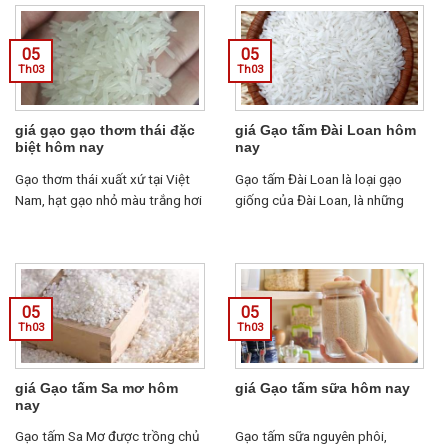
có nhu cầu mua gạo từ thiện....
08.77.99.00.55...
05
05
Th03
Th03
giá gạo gạo thơm thái đặc
giá Gạo tấm Đài Loan hôm
biệt hôm nay
nay
Gạo thơm thái xuất xứ tại Việt
Gạo tấm Đài Loan là loại gạo
Nam, hạt gạo nhỏ màu trắng hơi
giống của Đài Loan, là những
đục. Nấu cơm có mùi thơm nhẹ,
mảnh vụn của gạo bị vỡ khi xay
cơm mềm....
sàng gạo...
05
05
Th03
Th03
giá Gạo tấm Sa mơ hôm
giá Gạo tấm sữa hôm nay
nay
Gạo tấm Sa Mơ được trồng chủ
Gạo tấm sữa nguyên phôi,