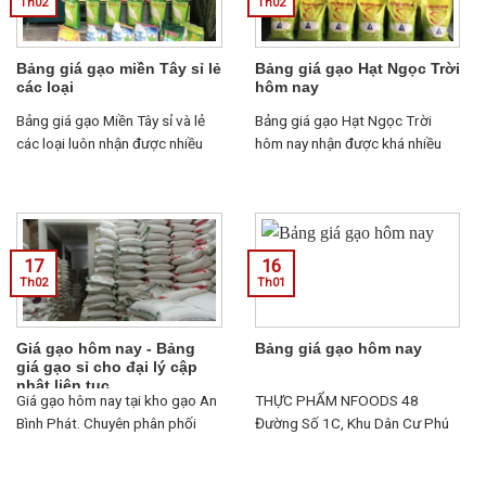
Th02
Th02
Bảng giá gạo miền Tây sỉ lẻ
Bảng giá gạo Hạt Ngọc Trời
các loại
hôm nay
Bảng giá gạo Miền Tây sỉ và lẻ
Bảng giá gạo Hạt Ngọc Trời
các loại luôn nhận được nhiều
hôm nay nhận được khá nhiều
sự quan tâm từ các bà nội trợ,
sự quan tâm của các bà nội trợ.
quán ăn...
Bởi ...
17
16
Th02
Th01
Giá gạo hôm nay - Bảng
Bảng giá gạo hôm nay
giá gạo sỉ cho đại lý cập
nhật liên tục
Giá gạo hôm nay tại kho gạo An
THỰC PHẨM NFOODS 48
Bình Phát. Chuyên phân phối
Đường Số 1C, Khu Dân Cư Phú
gạo ngon, chất lượng với giá sỉ
Mỹ, Phường Phú Mỹ, Quận 7, Tp
cho các đại lý, các nhà hảo tâm
Hồ Chí Minh HotLine: