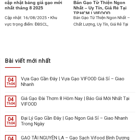
cập nhật bảng giá gạo mới
Bán Gạo Từ Thiện Ngon
nhất tháng 8 2025
Nhất – Uy Tín, Giá Rẻ Tại
TP.HCM | VIFOOD
Cập nhật: 16/08/2025 • Khu
Bán Gạo Từ Thiện Ngon Nhất –
vực trọng điểm: ĐBSCL,
Chất Lượng, Uy Tín, Giá Rẻ Tại
TP.HCM, Đồng Tháp, An Giang...
TP.HCM Phân phối bởi VIFOOD
• Giao nhanh trong ngày tại
TP.HCM • In bao bì theo yêu cầu
nhà tài trợ...
Bài viết mới nhất
Vựa Gạo Gần Đây | Vựa Gạo VIFOOD Giá Sỉ – Giao
04
Nhanh
Th04
Giá Gạo Đài Thơm 8 Hôm Nay | Báo Giá Mới Nhất Tại
04
VIFOOD
Th04
Đại Lý Gạo Gần Đây | Gạo Ngon Giá Sỉ – Giao Nhanh
04
Trong Ngày
Th04
GẠO TÀI NGUYÊN LA – Gạo Sạch Vifood Bình Dương
04