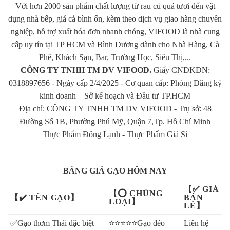
Với hơn 2000 sản phẩm chất lượng từ rau củ quả tươi đến vật
dụng nhà bếp, giá cả bình ổn, kèm theo dịch vụ giao hàng chuyên
nghiệp, hỗ trợ xuất hóa đơn nhanh chóng, VIFOOD là nhà cung
cấp uy tín tại TP HCM và Bình Dương dành cho Nhà Hàng, Cà
Phê, Khách Sạn, Bar, Trường Học, Siêu Thị,...
CÔNG TY TNHH TM DV VIFOOD.
Giấy CNĐKDN:
0318897656 - Ngày cấp 2/4/2025 - Cơ quan cấp: Phòng Đăng ký
kinh doanh – Sở kế hoạch và Đầu tư TP.HCM
Địa chỉ: CÔNG TY TNHH TM DV VIFOOD - Trụ sở: 48
Đường Số 1B, Phường Phú Mỹ, Quận 7,Tp. Hồ Chí Minh
Thực Phẩm Đông Lạnh
-
Thực Phẩm Giá Sỉ
BẢNG GIÁ GẠO HÔM NAY
【✅ GIÁ
【⭕ CHỦNG
【✔️ TÊN GẠO】
BÁN
LOẠI】
LẺ】
✅Gạo thơm Thái đặc biệt
⭐⭐⭐⭐⭐Gạo dẻo
Liên hệ