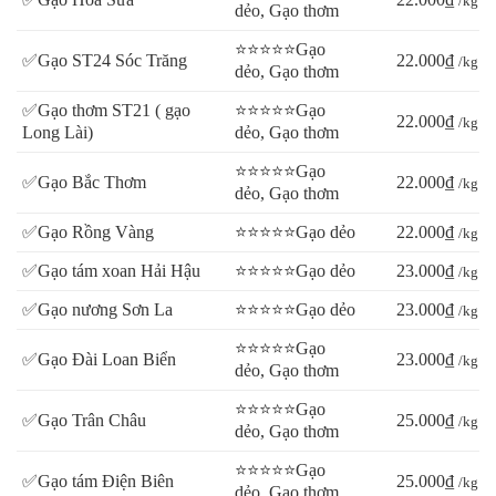
/kg
dẻo, Gạo thơm
⭐⭐⭐⭐⭐Gạo
✅Gạo ST24 Sóc Trăng
22.000₫
/kg
dẻo, Gạo thơm
✅Gạo thơm ST21 ( gạo
⭐⭐⭐⭐⭐Gạo
22.000₫
/kg
Long Lài)
dẻo, Gạo thơm
⭐⭐⭐⭐⭐Gạo
✅Gạo Bắc Thơm
22.000₫
/kg
dẻo, Gạo thơm
✅Gạo Rồng Vàng
⭐⭐⭐⭐⭐Gạo dẻo
22.000₫
/kg
✅Gạo tám xoan Hải Hậu
⭐⭐⭐⭐⭐Gạo dẻo
23.000₫
/kg
✅Gạo nương Sơn La
⭐⭐⭐⭐⭐Gạo dẻo
23.000₫
/kg
⭐⭐⭐⭐⭐Gạo
✅Gạo Đài Loan Biển
23.000₫
/kg
dẻo, Gạo thơm
⭐⭐⭐⭐⭐Gạo
✅Gạo Trân Châu
25.000₫
/kg
dẻo, Gạo thơm
⭐⭐⭐⭐⭐Gạo
✅Gạo tám Điện Biên
25.000₫
/kg
dẻo, Gạo thơm