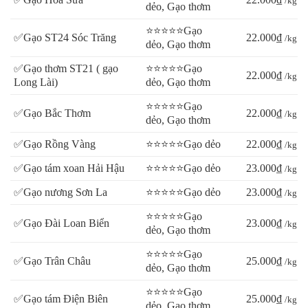
/kg
dẻo, Gạo thơm
⭐⭐⭐⭐⭐Gạo
✅Gạo ST24 Sóc Trăng
22.000₫
/kg
dẻo, Gạo thơm
✅Gạo thơm ST21 ( gạo
⭐⭐⭐⭐⭐Gạo
22.000₫
/kg
Long Lài)
dẻo, Gạo thơm
⭐⭐⭐⭐⭐Gạo
✅Gạo Bắc Thơm
22.000₫
/kg
dẻo, Gạo thơm
✅Gạo Rồng Vàng
⭐⭐⭐⭐⭐Gạo dẻo
22.000₫
/kg
✅Gạo tám xoan Hải Hậu
⭐⭐⭐⭐⭐Gạo dẻo
23.000₫
/kg
✅Gạo nương Sơn La
⭐⭐⭐⭐⭐Gạo dẻo
23.000₫
/kg
⭐⭐⭐⭐⭐Gạo
✅Gạo Đài Loan Biển
23.000₫
/kg
dẻo, Gạo thơm
⭐⭐⭐⭐⭐Gạo
✅Gạo Trân Châu
25.000₫
/kg
dẻo, Gạo thơm
⭐⭐⭐⭐⭐Gạo
✅Gạo tám Điện Biên
25.000₫
/kg
dẻo, Gạo thơm