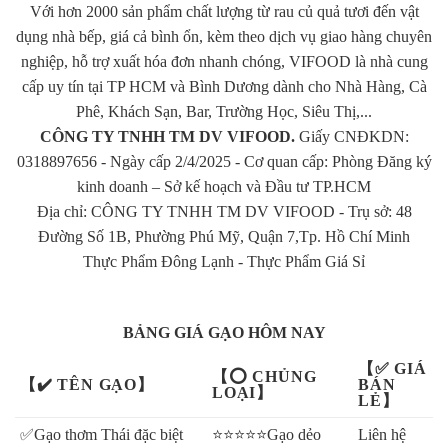
Với hơn 2000 sản phẩm chất lượng từ rau củ quả tươi đến vật
dụng nhà bếp, giá cả bình ổn, kèm theo dịch vụ giao hàng chuyên
nghiệp, hỗ trợ xuất hóa đơn nhanh chóng, VIFOOD là nhà cung
cấp uy tín tại TP HCM và Bình Dương dành cho Nhà Hàng, Cà
Phê, Khách Sạn, Bar, Trường Học, Siêu Thị,...
CÔNG TY TNHH TM DV VIFOOD.
Giấy CNĐKDN:
0318897656 - Ngày cấp 2/4/2025 - Cơ quan cấp: Phòng Đăng ký
kinh doanh – Sở kế hoạch và Đầu tư TP.HCM
Địa chỉ: CÔNG TY TNHH TM DV VIFOOD - Trụ sở: 48
Đường Số 1B, Phường Phú Mỹ, Quận 7,Tp. Hồ Chí Minh
Thực Phẩm Đông Lạnh
-
Thực Phẩm Giá Sỉ
BẢNG GIÁ GẠO HÔM NAY
【✅ GIÁ
【⭕ CHỦNG
【✔️ TÊN GẠO】
BÁN
LOẠI】
LẺ】
✅Gạo thơm Thái đặc biệt
⭐⭐⭐⭐⭐Gạo dẻo
Liên hệ