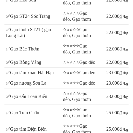
/kg
dẻo, Gạo thơm
⭐⭐⭐⭐⭐Gạo
✅Gạo ST24 Sóc Trăng
22.000₫
/kg
dẻo, Gạo thơm
✅Gạo thơm ST21 ( gạo
⭐⭐⭐⭐⭐Gạo
22.000₫
/kg
Long Lài)
dẻo, Gạo thơm
⭐⭐⭐⭐⭐Gạo
✅Gạo Bắc Thơm
22.000₫
/kg
dẻo, Gạo thơm
✅Gạo Rồng Vàng
⭐⭐⭐⭐⭐Gạo dẻo
22.000₫
/kg
✅Gạo tám xoan Hải Hậu
⭐⭐⭐⭐⭐Gạo dẻo
23.000₫
/kg
✅Gạo nương Sơn La
⭐⭐⭐⭐⭐Gạo dẻo
23.000₫
/kg
⭐⭐⭐⭐⭐Gạo
✅Gạo Đài Loan Biển
23.000₫
/kg
dẻo, Gạo thơm
⭐⭐⭐⭐⭐Gạo
✅Gạo Trân Châu
25.000₫
/kg
dẻo, Gạo thơm
⭐⭐⭐⭐⭐Gạo
✅Gạo tám Điện Biên
25.000₫
/kg
dẻo, Gạo thơm