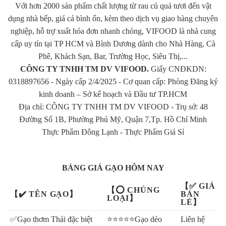
Với hơn 2000 sản phẩm chất lượng từ rau củ quả tươi đến vật
dụng nhà bếp, giá cả bình ổn, kèm theo dịch vụ giao hàng chuyên
nghiệp, hỗ trợ xuất hóa đơn nhanh chóng, VIFOOD là nhà cung
cấp uy tín tại TP HCM và Bình Dương dành cho Nhà Hàng, Cà
Phê, Khách Sạn, Bar, Trường Học, Siêu Thị,...
CÔNG TY TNHH TM DV VIFOOD.
Giấy CNĐKDN:
0318897656 - Ngày cấp 2/4/2025 - Cơ quan cấp: Phòng Đăng ký
kinh doanh – Sở kế hoạch và Đầu tư TP.HCM
Địa chỉ: CÔNG TY TNHH TM DV VIFOOD - Trụ sở: 48
Đường Số 1B, Phường Phú Mỹ, Quận 7,Tp. Hồ Chí Minh
Thực Phẩm Đông Lạnh
-
Thực Phẩm Giá Sỉ
BẢNG GIÁ GẠO HÔM NAY
【✅ GIÁ
【⭕ CHỦNG
【✔️ TÊN GẠO】
BÁN
LOẠI】
LẺ】
✅Gạo thơm Thái đặc biệt
⭐⭐⭐⭐⭐Gạo dẻo
Liên hệ