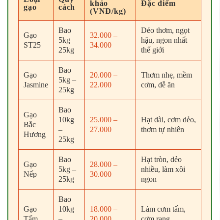
khảo
Đặc điểm
gạo
cách
(VNĐ/kg)
Bao
Dẻo thơm, ngọt
Gạo
32.000 –
5kg –
hậu, ngon nhất
ST25
34.000
25kg
thế giới
Bao
Gạo
20.000 –
Thơm nhẹ, mềm
5kg –
Jasmine
22.000
cơm, dễ ăn
25kg
Bao
Gạo
10kg
25.000 –
Hạt dài, cơm dẻo,
Bắc
–
27.000
thơm tự nhiên
Hương
25kg
Bao
Hạt tròn, dẻo
Gạo
28.000 –
5kg –
nhiều, làm xôi
Nếp
30.000
25kg
ngon
Bao
Gạo
10kg
18.000 –
Làm cơm tấm,
Tấm
–
20.000
cơm rang