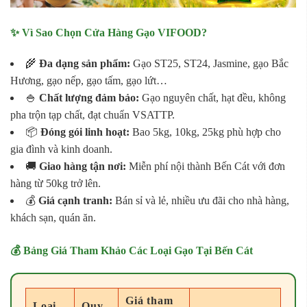
✨ Vì Sao Chọn Cửa Hàng Gạo VIFOOD?
🌾
Đa dạng sản phẩm:
Gạo ST25, ST24, Jasmine, gạo Bắc
Hương, gạo nếp, gạo tấm, gạo lứt…
🍚
Chất lượng đảm bảo:
Gạo nguyên chất, hạt đều, không
pha trộn tạp chất, đạt chuẩn VSATTP.
📦
Đóng gói linh hoạt:
Bao 5kg, 10kg, 25kg phù hợp cho
gia đình và kinh doanh.
🚚
Giao hàng tận nơi:
Miễn phí nội thành Bến Cát với đơn
hàng từ 50kg trở lên.
💰
Giá cạnh tranh:
Bán sỉ và lẻ, nhiều ưu đãi cho nhà hàng,
khách sạn, quán ăn.
💰 Bảng Giá Tham Khảo Các Loại Gạo Tại Bến Cát
Giá tham
Loại
Quy