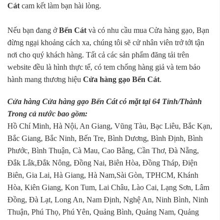
Cát
cam kết làm bạn hài lòng.
Nếu bạn đang ở
Bến Cát
và có nhu cầu mua Cửa hàng gạo, Bạn
đừng ngại khoảng cách xa, chúng tôi sẽ cử nhân viên trở tới tận
nơi cho quý khách hàng. Tất cả các sản phẩm đăng tải trên
website đều là hình thực tế, có tem chống hàng giả và tem bảo
hành mang thương hiệu
Cửa hàng gạo Bến Cát
.
Cửa hàng Cửa hàng gạo Bến Cát có mặt tại 64 Tỉnh/Thành
Trong cả nước bao gồm:
Hồ Chí Minh, Hà Nội, An Giang, Vũng Tàu, Bạc Liêu, Bắc Kạn,
Bắc Giang, Bắc Ninh, Bến Tre, Bình Dương, Bình Định, Bình
Phước, Bình Thuận, Cà Mau, Cao Bằng, Cần Thơ, Đà Nẵng,
Đắk Lắk,Đắk Nông, Đồng Nai, Biên Hòa, Đồng Tháp, Điện
Biên, Gia Lai, Hà Giang, Hà Nam,Sài Gòn, TPHCM, Khánh
Hòa, Kiên Giang, Kon Tum, Lai Châu, Lào Cai, Lạng Sơn, Lâm
Đồng, Đà Lạt, Long An, Nam Định, Nghệ An, Ninh Bình, Ninh
Thuận, Phú Thọ, Phú Yên, Quảng Bình, Quảng Nam, Quảng