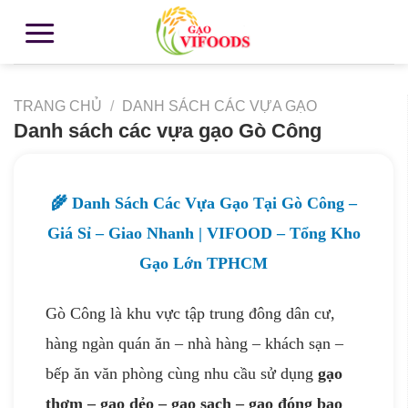
TRANG CHỦ
/
DANH SÁCH CÁC VỰA GẠO
Danh sách các vựa gạo Gò Công
🌾 Danh Sách Các Vựa Gạo Tại Gò Công –
Giá Sỉ – Giao Nhanh | VIFOOD – Tổng Kho
Gạo Lớn TPHCM
Gò Công là khu vực tập trung đông dân cư,
hàng ngàn quán ăn – nhà hàng – khách sạn –
bếp ăn văn phòng cùng nhu cầu sử dụng
gạo
thơm – gạo dẻo – gạo sạch – gạo đóng bao