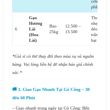
cơm
phần
Gạo
Thơm
Hương
nhẹ –
Bao
12.500 –
6
Lài
dẻo –
25kg
13.500
(Hoa
trắng
Lài)
hạt
*Giá sỉ có thể thay đổi theo mùa vụ và nguồn
hàng. Vui lòng liên hệ để nhận báo giá chính
xác.*
🚚 3. Giao Gạo Nhanh Tại Gò Công – 30
đến 60 Phút
– Giao nhanh trong ngày tại Gò Công: Bến