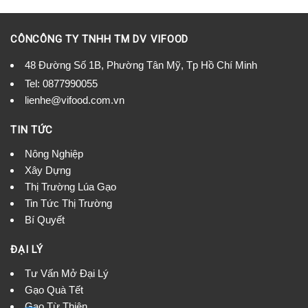
CÔNCÔNG TY TNHH TM DV VIFOOD
48 Đường Số 1B, Phường Tân Mỹ, Tp Hồ Chí Minh
Tel:
0877990055
lienhe@vifood.com.vn
TIN TỨC
Nông Nghiệp
Xây Dựng
Thị Trường Lúa Gạo
Tin Tức Thị Trường
Bí Quyết
ĐẠI LÝ
Tư Vấn Mở Đại Lý
Gạo Quà Tết
Gạo Từ Thiện