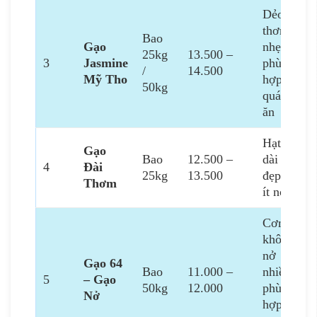
Dẻo –
thơm
Bao
Gạo
nhẹ –
25kg
13.500 –
3
Jasmine
phù
/
14.500
Mỹ Tho
hợp
50kg
quán
ăn
Hạt
Gạo
Bao
12.500 –
dài –
4
Đài
25kg
13.500
đẹp –
Thơm
ít nở
Cơm
khô,
nở
Gạo 64
Bao
11.000 –
nhiều,
5
– Gạo
50kg
12.000
phù
Nở
hợp