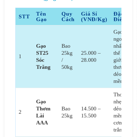
Tên
Quy
Giá Sỉ
Đặc
STT
Gạo
Cách
(VNĐ/Kg)
Điểm
Gạo
ngon
Gạo
Bao
nhất
ST25
25kg
25.000 –
thế
1
Sóc
/
28.000
giới,
Trăng
50kg
thơm,
dẻo
mềm
Thơm
Gạo
nhẹ,
Thơm
Bao
14.500 –
dẻo
2
Lài
25kg
15.500
mềm,
AAA
cơm
trắng