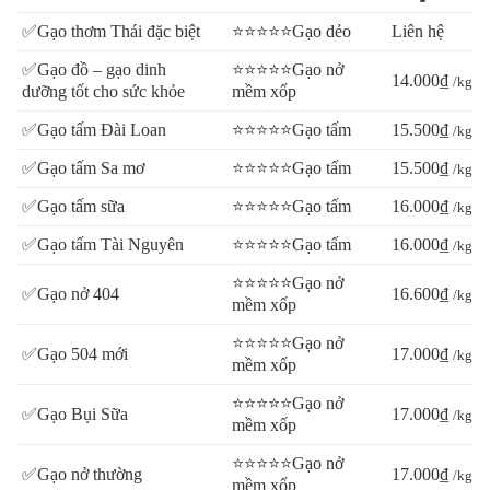
Cung cấp gạo quê chính gốc 100% từ thiên nhiên
✅Gạo thơm Thái đặc biệt
⭐⭐⭐⭐⭐Gạo dẻo
Liên hệ
Gạo sạch – Nguyên chất – An toàn
Gạo không pha lẫn tạp chất
✅Gạo đồ – gạo dinh
⭐⭐⭐⭐⭐Gạo nở
14.000₫
/kg
dưỡng tốt cho sức khỏe
mềm xốp
Gạo không có hóa chất bảo quản
Giá gạo hợp lý nhất
✅Gạo tấm Đài Loan
⭐⭐⭐⭐⭐Gạo tấm
15.500₫
/kg
Đặc biệt giao gạo tận nhà, miễn phí vận chuyển cho khách
✅Gạo tấm Sa mơ
⭐⭐⭐⭐⭐Gạo tấm
15.500₫
/kg
hàng tại TPHCM (tuỳ theo số lượng, quý khách vui lòng liên
hệ Hotline: 08.77.99.00.55 để được tư vấn)
✅Gạo tấm sữa
⭐⭐⭐⭐⭐Gạo tấm
16.000₫
/kg
✅Gạo tấm Tài Nguyên
⭐⭐⭐⭐⭐Gạo tấm
16.000₫
/kg
Bạn cần biết
⭐⭐⭐⭐⭐Gạo nở
✅Gạo nở 404
16.600₫
/kg
mềm xốp
Bạn đang cần tìm nhà cung cấp gạo từ thiện giá sỉ cho chùa hay
tổ chức từ thiện?
⭐⭐⭐⭐⭐Gạo nở
✅Gạo 504 mới
17.000₫
/kg
mềm xốp
Xem tại đây >>>>
CHUYÊN CUNG CẤP GẠO TỪ
⭐⭐⭐⭐⭐Gạo nở
THIỆN
<<<<
✅Gạo Bụi Sữa
17.000₫
/kg
mềm xốp
Bạn là đại lý, quán cơm, bếp ăn công nghiệp cần tìm nguồn cung
⭐⭐⭐⭐⭐Gạo nở
✅Gạo nở thường
17.000₫
/kg
mềm xốp
cấp Gạo Tài Nguyên chợ Đào giá sỉ uy tín?