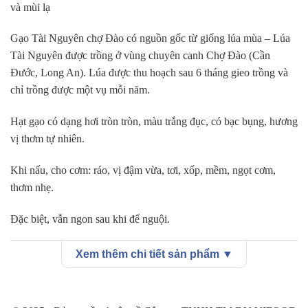
và mùi lạ
Gạo Tài Nguyên chợ Đào có nguồn gốc từ giống lúa mùa – Lúa
Tài Nguyên được trồng ở vùng chuyên canh Chợ Đào (Cần
Đước, Long An). Lúa được thu hoạch sau 6 tháng gieo trồng và
chỉ trồng được một vụ mỗi năm.
Hạt gạo có dạng hơi tròn tròn, màu trắng đục, có bạc bụng, hương
vị thơm tự nhiên.
Khi nấu, cho cơm: ráo, vị đậm vừa, tơi, xốp, mềm, ngọt cơm,
thơm nhẹ.
Đặc biệt, vẫn ngon sau khi để nguội.
Bảo quản: Để nơi khô ráo và thoáng mát, đậy kín sau khi mở bao,
Xem thêm chi tiết sản phẩm ▼
tránh côn trùng xâm nhập và mùi lạ
Tóm tắt nội dung