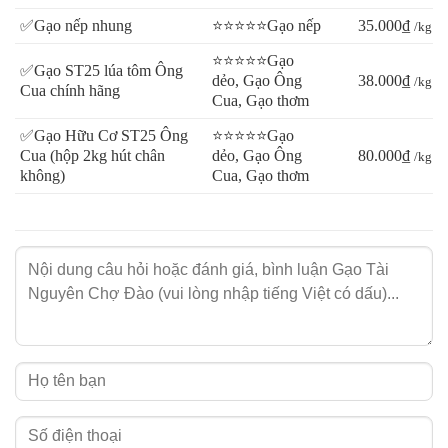
✅Gạo nếp nhung
⭐⭐⭐⭐⭐Gạo nếp
35.000₫
/kg
⭐⭐⭐⭐⭐Gạo
✅Gạo ST25 lúa tôm Ông
dẻo, Gạo Ông
38.000₫
/kg
Cua chính hãng
Cua, Gạo thơm
✅Gạo Hữu Cơ ST25 Ông
⭐⭐⭐⭐⭐Gạo
Cua (hộp 2kg hút chân
dẻo, Gạo Ông
80.000₫
/kg
không)
Cua, Gạo thơm