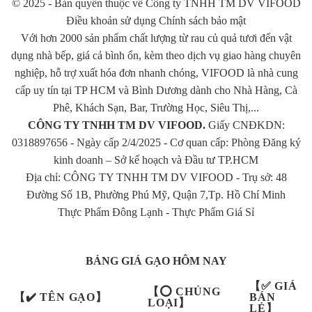
© 2025 - Bản quyền thuộc về Công ty TNHH TM DV VIFOOD
Điều khoản sử dụng Chính sách bảo mật
Thành phần dinh dưỡng của gạo Tài nguyên Chợ Đào:
Với hơn 2000 sản phẩm chất lượng từ rau củ quả tươi đến vật
Mua Gạo Tài Nguyên chợ Đào chất lượng, giao tận nhà tại
dụng nhà bếp, giá cả bình ổn, kèm theo dịch vụ giao hàng chuyên
TPHCM
nghiệp, hỗ trợ xuất hóa đơn nhanh chóng, VIFOOD là nhà cung
Bạn cần biết
cấp uy tín tại TP HCM và Bình Dương dành cho Nhà Hàng, Cà
Thành phần dinh dưỡng của gạo Tài nguyên Chợ Đào:
Phê, Khách Sạn, Bar, Trường Học, Siêu Thị,...
CÔNG TY TNHH TM DV VIFOOD.
Giấy CNĐKDN:
Chất đạm (Protein): 6,8g
0318897656 - Ngày cấp 2/4/2025 - Cơ quan cấp: Phòng Đăng ký
Chất xơ (Gluxit): 77,4g
kinh doanh – Sở kế hoạch và Đầu tư TP.HCM
Địa chỉ: CÔNG TY TNHH TM DV VIFOOD - Trụ sở: 48
Mua Gạo Tài Nguyên chợ Đào chất lượng, giao tận nhà tại
Đường Số 1B, Phường Phú Mỹ, Quận 7,Tp. Hồ Chí Minh
TPHCM
Thực Phẩm Đông Lạnh
-
Thực Phẩm Giá Sỉ
Với mong muốn mang đến những bữa cơm gia đình đầm ấm, no
đủ, hạnh phúc cho mọi gia đình – Vựa Gạo Vifoods cam kết cung
BẢNG GIÁ GẠO HÔM NAY
cấp Gạo Tài Nguyên chợ Đào ngon chất lượng và đảm bảo với
【✅ GIÁ
Quý khách:
【⭕ CHỦNG
【✔️ TÊN GẠO】
BÁN
LOẠI】
LẺ】