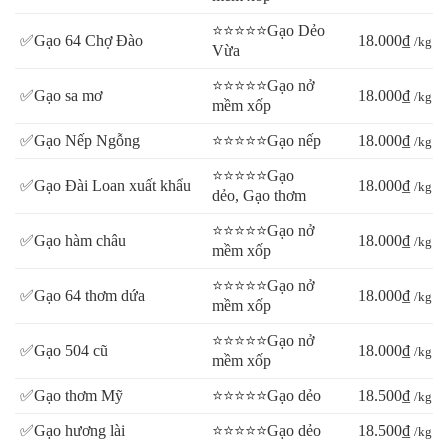
⭐⭐⭐⭐⭐Gạo Dẻo
✅Gạo 64 Chợ Đào
18.000₫
/kg
Xem tại đây >>>>
CHUYÊN CUNG CẤP GẠO GIÁ SỈ CHO
Vừa
ĐẠI LÝ
<<<<
⭐⭐⭐⭐⭐Gạo nở
✅Gạo sa mơ
18.000₫
/kg
mềm xốp
Bạn đang kinh doanh quán cơm tấm, nhằm thu hút thêm khách
hàng, bạn cần tìm nguồn cung cấp gạo tấm chất lượng?
✅Gạo Nếp Ngỗng
⭐⭐⭐⭐⭐Gạo nếp
18.000₫
/kg
⭐⭐⭐⭐⭐Gạo
✅Gạo Đài Loan xuất khẩu
18.000₫
Xem tại đây >>>>
GIÁ GẠO TẤM
CÁC LOẠI
<<<<
/kg
dẻo, Gạo thơm
⭐⭐⭐⭐⭐Gạo nở
Bạn muốn lựa chọn loại gạo phù hợp với gia đình mình, đảm bảo
✅Gạo hàm châu
18.000₫
/kg
mềm xốp
gạo sạch, thơm ngon?
⭐⭐⭐⭐⭐Gạo nở
✅Gạo 64 thơm dứa
18.000₫
/kg
Xem tại đây >>>>
CÁC SẢN PHẨM GẠO NGON
<<<<
mềm xốp
⭐⭐⭐⭐⭐Gạo nở
✅Gạo 504 cũ
18.000₫
/kg
mềm xốp
✅Gạo thơm Mỹ
⭐⭐⭐⭐⭐Gạo dẻo
18.500₫
/kg
✅Gạo hương lài
⭐⭐⭐⭐⭐Gạo dẻo
18.500₫
/kg