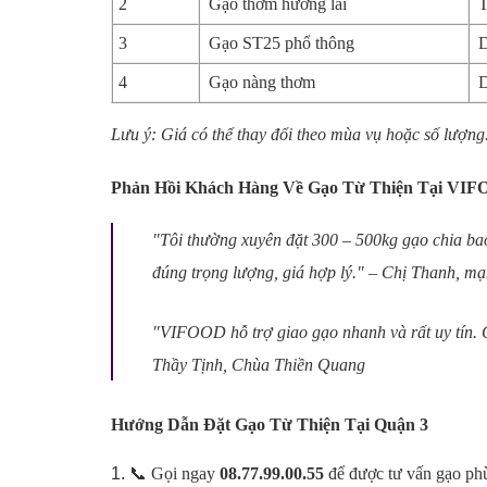
2
Gạo thơm hương lài
T
3
Gạo ST25 phổ thông
D
4
Gạo nàng thơm
D
Lưu ý: Giá có thể thay đổi theo mùa vụ hoặc số lượng
Phản Hồi Khách Hàng Về Gạo Từ Thiện Tại VI
"Tôi thường xuyên đặt 300 – 500kg gạo chia b
đúng trọng lượng, giá hợp lý." –
Chị Thanh, mạ
"VIFOOD hỗ trợ giao gạo nhanh và rất uy tín. G
Thầy Tịnh, Chùa Thiền Quang
Hướng Dẫn Đặt Gạo Từ Thiện Tại Quận 3
📞 Gọi ngay
08.77.99.00.55
để được tư vấn gạo ph