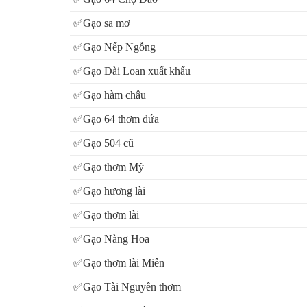
✅Gạo sa mơ
✅Gạo Nếp Ngỗng
✅Gạo Đài Loan xuất khẩu
✅Gạo hàm châu
✅Gạo 64 thơm dứa
✅Gạo 504 cũ
✅Gạo thơm Mỹ
✅Gạo hương lài
✅Gạo thơm lài
✅Gạo Nàng Hoa
✅Gạo thơm lài Miên
✅Gạo Tài Nguyên thơm