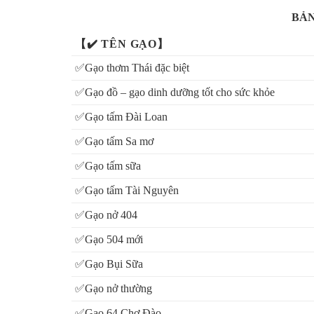
BẢN
【✔️ TÊN GẠO】
✅Gạo thơm Thái đặc biệt
✅Gạo đồ – gạo dinh dưỡng tốt cho sức khỏe
✅Gạo tấm Đài Loan
✅Gạo tấm Sa mơ
✅Gạo tấm sữa
✅Gạo tấm Tài Nguyên
✅Gạo nở 404
✅Gạo 504 mới
✅Gạo Bụi Sữa
✅Gạo nở thường
✅Gạo 64 Chợ Đào