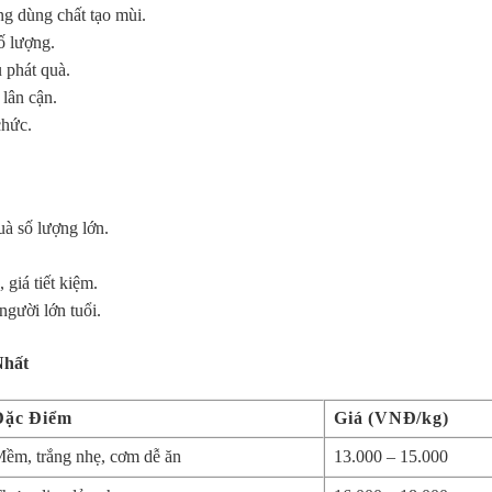
ng dùng chất tạo mùi.
ố lượng.
 phát quà.
lân cận.
chức.
à số lượng lớn.
giá tiết kiệm.
gười lớn tuổi.
Nhất
Đặc Điểm
Giá (VNĐ/kg)
ềm, trắng nhẹ, cơm dễ ăn
13.000 – 15.000