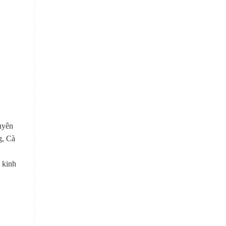
uyên
g, Cà
 kinh