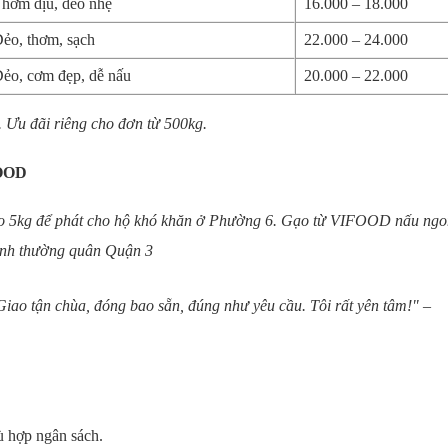
hơm dịu, dẻo nhẹ
16.000 – 18.000
ẻo, thơm, sạch
22.000 – 24.000
ẻo, cơm đẹp, dễ nấu
20.000 – 22.000
. Ưu đãi riêng cho đơn từ 500kg.
FOOD
ao 5kg để phát cho hộ khó khăn ở Phường 6. Gạo từ VIFOOD nấu ngo
nh thường quân Quận 3
iao tận chùa, đóng bao sẵn, đúng như yêu cầu. Tôi rất yên tâm!" –
ù hợp ngân sách.