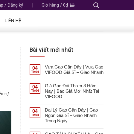
p / Đăng ký
Giỏ hàng /
0
₫
LIÊN HỆ
Bài viết mới nhất
Vựa Gạo Gần Đây | Vựa Gạo
04
VIFOOD Giá Sỉ – Giao Nhanh
Th04
Giá Gạo Đài Thơm 8 Hôm
04
Nay | Báo Giá Mới Nhất Tại
Th04
ện sự
VIFOOD
Đại Lý Gạo Gần Đây | Gạo
04
Ngon Giá Sỉ – Giao Nhanh
Th04
Trong Ngày