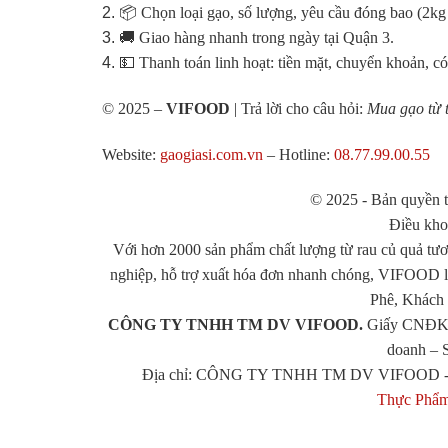
📦 Chọn loại gạo, số lượng, yêu cầu đóng bao (2kg
🚚 Giao hàng nhanh trong ngày tại Quận 3.
💵 Thanh toán linh hoạt: tiền mặt, chuyển khoản, c
© 2025 –
VIFOOD
| Trả lời cho câu hỏi:
Mua gạo từ t
Website:
gaogiasi.com.vn
– Hotline:
08.77.99.00.55
© 2025 - Bản quyề
Điều kho
Với hơn 2000 sản phẩm chất lượng từ rau củ quả tươ
nghiệp, hỗ trợ xuất hóa đơn nhanh chóng, VIFOOD 
Phê, Khách 
CÔNG TY TNHH TM DV VIFOOD.
Giấy CNĐKDN
doanh – 
Địa chỉ: CÔNG TY TNHH TM DV VIFOOD - Tr
Thực Phẩ