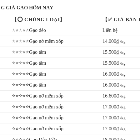
G GIÁ GẠO HÔM NAY
【⭕ CHỦNG LOẠI】
【✅ GIÁ BÁN
⭐⭐⭐⭐⭐Gạo dẻo
Liên hệ
⭐⭐⭐⭐⭐Gạo nở mềm xốp
14.000₫
/kg
⭐⭐⭐⭐⭐Gạo tấm
15.500₫
/kg
⭐⭐⭐⭐⭐Gạo tấm
15.500₫
/kg
⭐⭐⭐⭐⭐Gạo tấm
16.000₫
/kg
⭐⭐⭐⭐⭐Gạo tấm
16.000₫
/kg
⭐⭐⭐⭐⭐Gạo nở mềm xốp
16.600₫
/kg
⭐⭐⭐⭐⭐Gạo nở mềm xốp
17.000₫
/kg
⭐⭐⭐⭐⭐Gạo nở mềm xốp
17.000₫
/kg
⭐⭐⭐⭐⭐Gạo nở mềm xốp
17.000₫
/kg
⭐⭐⭐⭐⭐Gạo Dẻo Vừa
18.000₫