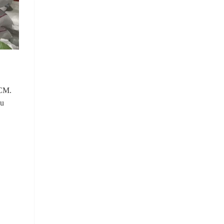
HCM.
ều