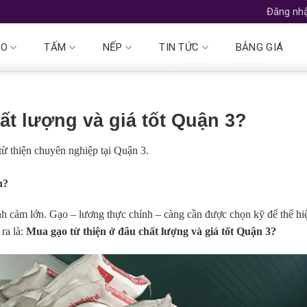
Đăng nhậ
ẠO
TẤM
NẾP
TIN TỨC
BẢNG GIÁ
ất lượng và giá tốt Quận 3?
từ thiện chuyên nghiệp tại Quận 3.
n?
h cảm lớn. Gạo – lương thực chính – càng cần được chọn kỹ để thể hi
 ra là:
Mua gạo từ thiện ở đâu chất lượng và giá tốt Quận 3?