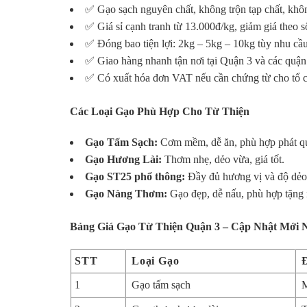
✅ Gạo sạch nguyên chất, không trộn tạp chất, khô
✅ Giá sỉ cạnh tranh từ 13.000đ/kg, giảm giá theo s
✅ Đóng bao tiện lợi: 2kg – 5kg – 10kg tùy nhu cầu
✅ Giao hàng nhanh tận nơi tại Quận 3 và các quận 
✅ Có xuất hóa đơn VAT nếu cần chứng từ cho tổ 
Các Loại Gạo Phù Hợp Cho Từ Thiện
Gạo Tấm Sạch:
Cơm mềm, dễ ăn, phù hợp phát qu
Gạo Hương Lài:
Thơm nhẹ, dẻo vừa, giá tốt.
Gạo ST25 phổ thông:
Đầy đủ hương vị và độ dẻo, 
Gạo Nàng Thơm:
Gạo đẹp, dễ nấu, phù hợp tặng n
Bảng Giá Gạo Từ Thiện Quận 3 – Cập Nhật Mới 
STT
Loại Gạo
1
Gạo tấm sạch
M