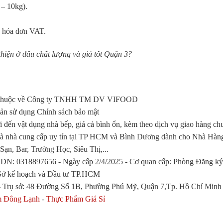
 – 10kg).
ó hóa đơn VAT.
hiện ở đâu chất lượng và giá tốt Quận 3?
n thuộc về Công ty TNHH TM DV VIFOOD
ản sử dụng Chính sách bảo mật
i đến vật dụng nhà bếp, giá cả bình ổn, kèm theo dịch vụ giao hàng ch
là nhà cung cấp uy tín tại TP HCM và Bình Dương dành cho Nhà Hàn
Sạn, Bar, Trường Học, Siêu Thị,...
: 0318897656 - Ngày cấp 2/4/2025 - Cơ quan cấp: Phòng Đăng ký
Sở kế hoạch và Đầu tư TP.HCM
ụ sở: 48 Đường Số 1B, Phường Phú Mỹ, Quận 7,Tp. Hồ Chí Minh
m Đông Lạnh
-
Thực Phẩm Giá Sỉ