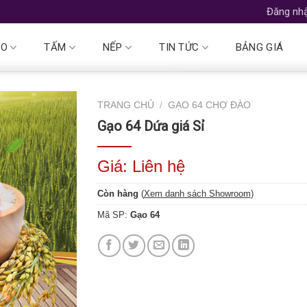
Đăng nhậ
ẠO
TẤM
NẾP
TIN TỨC
BẢNG GIÁ
TRANG CHỦ
/
GẠO 64 CHỢ ĐÀO
Gạo 64 Dứa giá Sỉ
Giá: Liên hệ
Còn hàng
(
Xem danh sách Showroom
)
Mã SP:
Gạo 64