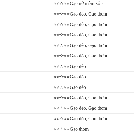
⭐⭐⭐⭐⭐Gạo nở mềm xốp
⭐⭐⭐⭐⭐Gạo dẻo, Gạo thơm
phẩm theo tiêu chuẩn quốc tế BRC, HACCP
⭐⭐⭐⭐⭐Gạo dẻo, Gạo thơm
ng, chiết khấu rõ ràng
⭐⭐⭐⭐⭐Gạo dẻo, Gạo thơm
ý gạo.
⭐⭐⭐⭐⭐Gạo dẻo, Gạo thơm
⭐⭐⭐⭐⭐Gạo dẻo, Gạo thơm
⭐⭐⭐⭐⭐Gạo dẻo
⭐⭐⭐⭐⭐Gạo dẻo
⭐⭐⭐⭐⭐Gạo dẻo
⭐⭐⭐⭐⭐Gạo dẻo, Gạo thơm
⭐⭐⭐⭐⭐Gạo dẻo, Gạo thơm
⭐⭐⭐⭐⭐Gạo dẻo, Gạo thơm
⭐⭐⭐⭐⭐Gạo thơm