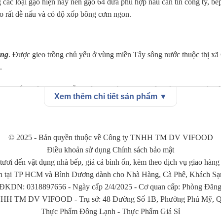
ong các loại gạo hiện nay nên gạo 64 dứa phù hợp nấu căn tin công ty, 
ạo rất dễ nấu và có độ xốp bông cơm ngon.
ông
. Được gieo trồng chủ yếu ở vùng miền Tây sông nước thuộc thị xã 
.
 Khi để nguội cơm ăn vẫn không bị cứng hoặc khô quá. Gạo 64 Gò Côn
Xem thêm chi tiết sản phẩm ▼
ình dân cho đến bếp ăn công nghiệp đều ưa chuộng loại gạo này.
© 2025 - Bản quyền thuộc về Công ty TNHH TM DV VIFOOD
Điều khoản sử dụng Chính sách bảo mật
tươi đến vật dụng nhà bếp, giá cả bình ổn, kèm theo dịch vụ giao hàng
n tại TP HCM và Bình Dương dành cho Nhà Hàng, Cà Phê, Khách Sạn, 
KDN: 0318897656 - Ngày cấp 2/4/2025 - Cơ quan cấp: Phòng Đăng 
HH TM DV VIFOOD - Trụ sở: 48 Đường Số 1B, Phường Phú Mỹ, Qu
Thực Phẩm Đông Lạnh
-
Thực Phẩm Giá Sỉ