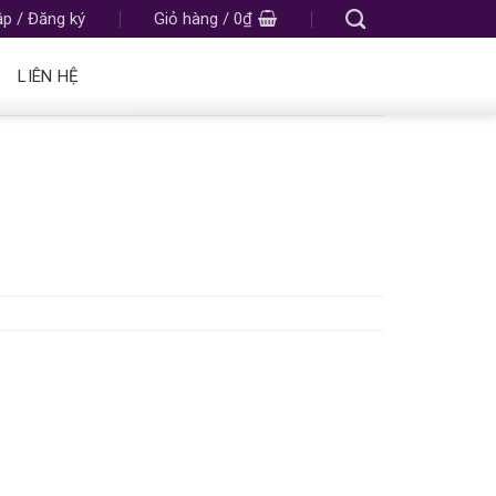
p / Đăng ký
Giỏ hàng /
0
₫
LIÊN HỆ