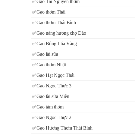
✅Gạo Tài Nguyên thơm
Là đơn vị chuyên phân phối gạo sỉ tại tphcm chúng tôi
✅Gạo thơm Thái
cam kết hàng đạt chất lượng theo yêu cầu từng đối tư
✅Gạo thơm Thái Bình
✅Gạo nàng hương chợ Đào
Lợi ích khi mua tại Vựa Gạo Vifoods
✅Gạo Bông Lúa Vàng
✅Gạo lài sữa
Đặc biệt, khi hợp tác cùng
Vựa Gạo Vifoods
quý khách
✅Gạo thơm Nhật
- Được hỗ trợ giao hàng tận nơi
✅Gạo Hạt Ngọc Thái
- Được đổi trả miễn phí nếu như chất lượng sản phẩm
✅Gạo Ngọc Thực 3
- Được mua gạo sạch, chất lượng, đạt chuẩn quốc tế
✅Gạo lài sữa Miên
✅Gạo tám thơm
- Gạo KHÔNG lẫn tạp chất
✅Gạo Ngọc Thực 2
- KHÔNG pha trộn hàng kém chất lượng
✅Gạo Hương Thơm Thái Bình