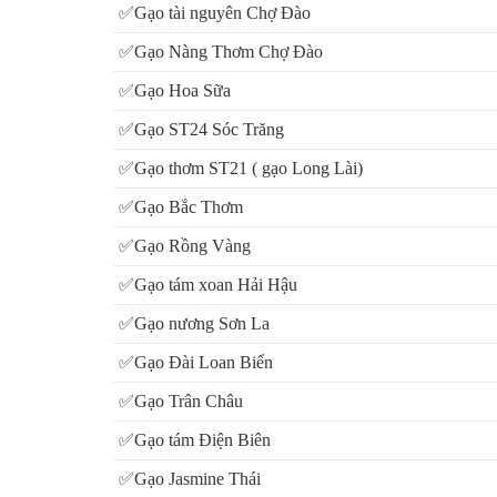
- KHÔNG dư lượng thuốc trừ sâu, bảo vệ thực vật
✅Gạo tài nguyên Chợ Đào
✅Gạo Nàng Thơm Chợ Đào
- Cam kết có giấy chứng nhận an toàn vệ sinh thực 
✅Gạo Hoa Sữa
- Xây dựng hệ thống nhà phân phối đại lý cùng hoa hồ
✅Gạo ST24 Sóc Trăng
- Hỗ trợ cho những khách hàng mới đang cần mở đại l
✅Gạo thơm ST21 ( gạo Long Lài)
✅Gạo Bắc Thơm
✅Gạo Rồng Vàng
✅Gạo tám xoan Hải Hậu
✅Gạo nương Sơn La
✅Gạo Đài Loan Biển
✅Gạo Trân Châu
✅Gạo tám Điện Biên
✅Gạo Jasmine Thái