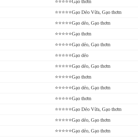
⭐⭐⭐⭐⭐Gạo thơm
 luôn đặt uy tín lên hàng đầu. Vậy nên nếu bạn cần tìm nguồn gạo chất 
⭐⭐⭐⭐⭐Gạo Dẻo Vừa, Gạo thơm
ợng. Tuyệt đối không pha trộn, giao hàng đúng hẹn không đúng không n
⭐⭐⭐⭐⭐Gạo dẻo, Gạo thơm
⭐⭐⭐⭐⭐Gạo thơm
⭐⭐⭐⭐⭐Gạo dẻo, Gạo thơm
⭐⭐⭐⭐⭐Gạo dẻo
 hàng sẽ được những lợi ích sau:
⭐⭐⭐⭐⭐Gạo dẻo, Gạo thơm
⭐⭐⭐⭐⭐Gạo thơm
 không như mô tả
⭐⭐⭐⭐⭐Gạo dẻo, Gạo thơm
⭐⭐⭐⭐⭐Gạo thơm
⭐⭐⭐⭐⭐Gạo Dẻo Vừa, Gạo thơm
⭐⭐⭐⭐⭐Gạo dẻo, Gạo thơm
⭐⭐⭐⭐⭐Gạo dẻo, Gạo thơm