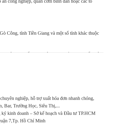
bếp ăn công nghiệp, quán cơm bình dân hoặc các tổ
Gò Công, tỉnh Tiền Giang và một số tỉnh khác thuộc
g luôn đạt chất lượng vệ sinh an toàn thực phẩm nên
 chuyên nghiệp, hỗ trợ xuất hóa đơn nhanh chóng,
Bar, Trường Học, Siêu Thị,...
ký kinh doanh – Sở kế hoạch và Đầu tư TP.HCM
ận 7,Tp. Hồ Chí Minh