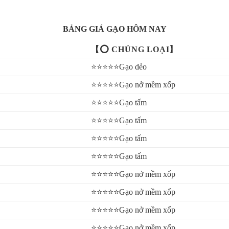
BẢNG GIÁ GẠO HÔM NAY
【⭕ CHỦNG LOẠI】
⭐⭐⭐⭐⭐Gạo dẻo
ạo trong
⭐⭐⭐⭐⭐Gạo nở mềm xốp
theo khẩu vị mỗi gia đình)
⭐⭐⭐⭐⭐Gạo tấm
m sôi được 15 phút
⭐⭐⭐⭐⭐Gạo tấm
khi cơm sôi được khoảng 15 phút.
⭐⭐⭐⭐⭐Gạo tấm
⭐⭐⭐⭐⭐Gạo tấm
⭐⭐⭐⭐⭐Gạo nở mềm xốp
⭐⭐⭐⭐⭐Gạo nở mềm xốp
 vại để tránh côn trùng
⭐⭐⭐⭐⭐Gạo nở mềm xốp
⭐⭐⭐⭐⭐Gạo nở mềm xốp