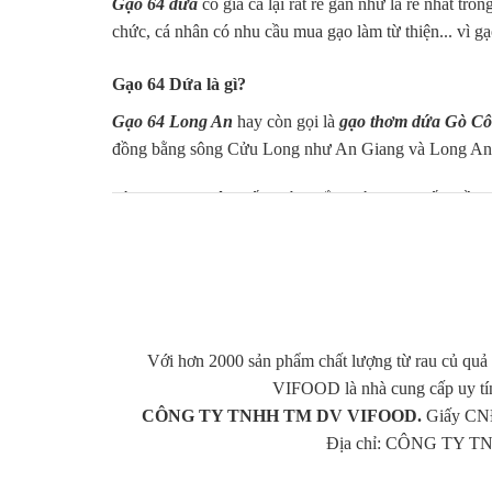
Gạo 64 dứa
có giá cả lại rất rẻ gần như là rẻ nhất tr
chức, cá nhân có nhu cầu mua gạo làm từ thiện... vì g
Gạo 64 Dứa là gì?
Gạo 64 Long An
hay còn gọi là
gạo thơm dứa Gò C
đồng bằng sông Cửu Long như An Giang và Long An
Là loại gạo thuộc giống lúa ngắn ngày, cơm xốp mềm.
được nhiều cơ sở kinh doanh lựa chọn. Từ quán cơm b
Đặc điểm gạo 64 Dứa
- Hương thơm tự nhiên tựa hương dứa
Với hơn 2000 sản phẩm chất lượng từ rau củ quả 
- Hạt to tròn, bạc bụng
VIFOOD là nhà cung cấp uy tí
CÔNG TY TNHH TM DV VIFOOD.
Giấy CNĐ
- Gạo khô xốp mềm, nở tốt
Địa chỉ: CÔNG TY TN
- Cơm sẽ khô khi để nguội