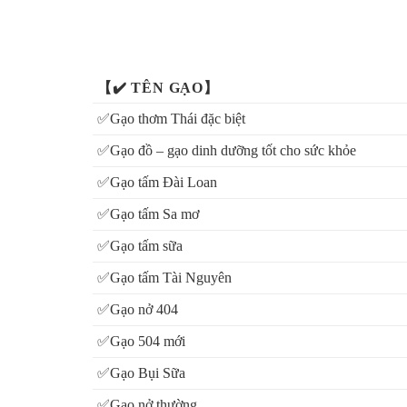
Hướng dẫn cách nấu & cách bảo quản gạo 64 dứa
Về cách nấu:
【✔️ TÊN GẠO】
✅Gạo thơm Thái đặc biệt
- Đong gạo đủ nấu
- Vo gạo nhiều lần dưới nước sạch cho đến khi nước g
✅Gạo đồ – gạo dinh dưỡng tốt cho sức khỏe
- Chế nước theo tỷ lệ 1kg gạo/1 hoặc 1,2 lít nước (tuỳ 
✅Gạo tấm Đài Loan
- Trong lúc nấu không nên mở nắp nồi cho đến khi cơ
✅Gạo tấm Sa mơ
Lưu ý:
Không nên mở nắp nồi trong lúc nấu cho đến 
✅Gạo tấm sữa
✅Gạo tấm Tài Nguyên
Về cách bảo quản:
✅Gạo nở 404
✅Gạo 504 mới
- Bảo quản nơi khô ráo và thoáng mát
- Nên bảo quản gạo trong thùng có nắp đậy, hoặc chum
✅Gạo Bụi Sữa
✅Gạo nở thường